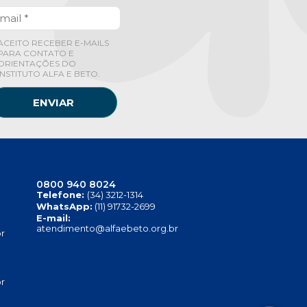
ACEITO RECEBER E-MAILS
PARA CONTATO E
ORIENTAÇÕES DO
INSTITUTO ALFA E BETO.
ENVIAR
0800 940 8024
Telefone:
(34) 3212-1314
WhatsApp:
(11) 91732-2699
E-mail:
atendimento@alfaebeto.org.br
r
r