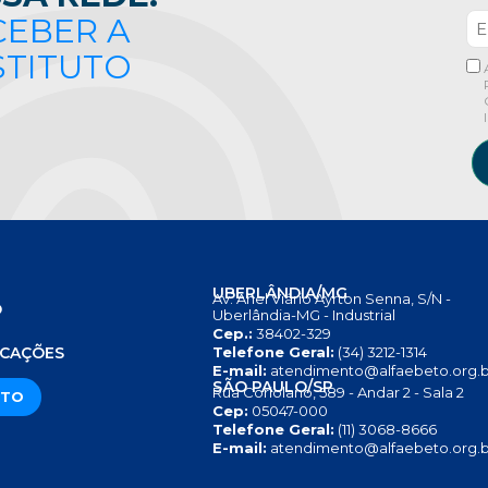
CEBER A
STITUTO
UBERLÂNDIA/MG
Av. Anel Viário Ayrton Senna, S/N -
O
Uberlândia-MG - Industrial
Cep.:
38402-329
S
ICAÇÕES
Telefone Geral:
(34) 3212-1314
E-mail:
atendimento@alfaebeto.org.b
SÃO PAULO/SP
Rua Coriolano, 589 - Andar 2 - Sala 2
ATO
Cep:
05047-000
Telefone Geral:
(11) 3068-8666
E-mail:
atendimento@alfaebeto.org.b