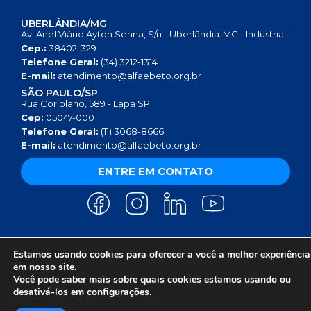
UBERLÂNDIA/MG
Av. Anel Viário Ayton Senna, S/n - Uberlândia-MG - Industrial
Cep.:
38402-329
Telefone Geral:
(34) 3212-1314
E-mail:
atendimento@alfaebeto.org.br
SÃO PAULO/SP
Rua Coriolano, 589 - Lapa SP
Cep:
05047-000
Telefone Geral:
(11) 3068-8666
E-mail:
atendimento@alfaebeto.org.br
ENTRE EM CONTATO
Estamos usando cookies para oferecer a você a melhor experiência
AVISO DE PRIVACIDADE
POLÍTICA DE PRIVACIDADE
AVISO SOBRE COOKIES
em nosso site.
COPYRIGHT 2025 © INSTITUTO ALFA E BETO - 08.458.084/0001-13
Você pode saber mais sobre quais cookies estamos usando ou
desativá-los em
configurações
.