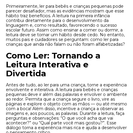
Primeiramente, ler para bebês e crianças pequenas pode
parecer desafiador, mas as evidências mostram que esse
hábito traz benefícios. A leitura na primeira infância
contribui diretamente para o desenvolvimento da
linguagem e, como resultado, favorecendo o sucesso
escolar futuro. Assim como ensinar a comer ou dormir, a
leitura deve se tornar um hábito desde cedo. No entanto,
muitos pais e cuidadores se perguntam: como ler para
crianças que ainda não falam ou não foram alfabetizadas?
Como Ler: Tornando a
Leitura Interativa e
Divertida
Antes de tudo, ao ler para uma criança, torne a experiência
envolvente e interativa. A leitura para bebês e crianças
pequenas deve ir além das palavras e envolver o ambiente
ao redor. Permita que a criança segure o livro, vire as
páginas e explore o objeto com as mãos — ou até mesmo
com a boca! Além disso, incentive a criança a observar as
imagens e, aos poucos, as palavras. Durante a leitura, faça
perguntas e observações: “O que você acha que vai
acontecer?” ou “Qual parte você mais gostou?”. Esse
diálogo torna a experiência mais rica e ajuda a desenvolver
o pensamento crítico.