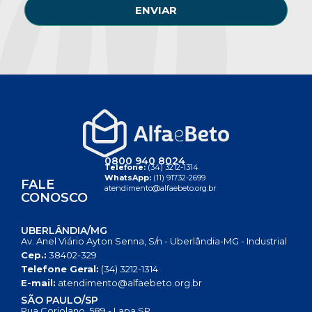
ENVIAR
0800 940 8024
Telefone:
(34) 3212-1314
WhatsApp:
(11) 91732-2699
FALE
atendimento@alfaebeto.org.br
CONOSCO
UBERLÂNDIA/MG
Av. Anel Viário Ayton Senna, S/n - Uberlândia-MG - Industrial
Cep.:
38402-329
Telefone Geral:
(34) 3212-1314
E-mail:
atendimento@alfaebeto.org.br
SÃO PAULO/SP
Rua Coriolano, 589 - Lapa SP