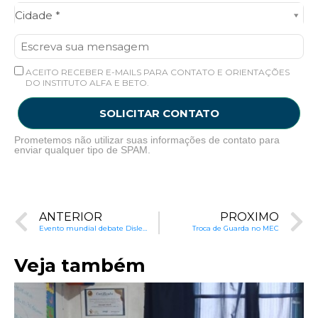
Cidade*
Cidade *
ACEITO RECEBER E-MAILS PARA CONTATO E ORIENTAÇÕES
DO INSTITUTO ALFA E BETO.
SOLICITAR CONTATO
Prometemos não utilizar suas informações de contato para
enviar qualquer tipo de SPAM.
ANTERIOR
PRÓXIMO
Evento mundial debate Dislexia em Belo Horizonte
Troca de Guarda no MEC
Veja também