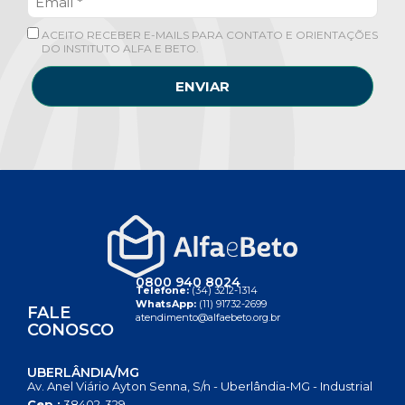
ACEITO RECEBER E-MAILS PARA CONTATO E ORIENTAÇÕES
DO INSTITUTO ALFA E BETO.
ENVIAR
0800 940 8024
Telefone:
(34) 3212-1314
WhatsApp:
(11) 91732-2699
FALE
atendimento@alfaebeto.org.br
CONOSCO
UBERLÂNDIA/MG
Av. Anel Viário Ayton Senna, S/n - Uberlândia-MG - Industrial
Cep.:
38402-329