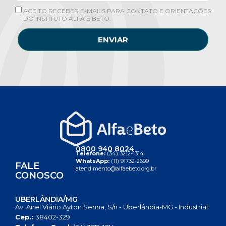
ACEITO RECEBER E-MAILS PARA CONTATO E ORIENTAÇÕES
DO INSTITUTO ALFA E BETO.
ENVIAR
0800 940 8024
Telefone:
(34) 3212-1314
WhatsApp:
(11) 91732-2699
FALE
atendimento@alfaebeto.org.br
CONOSCO
UBERLÂNDIA/MG
Av. Anel Viário Ayton Senna, S/n - Uberlândia-MG - Industrial
Cep.:
38402-329