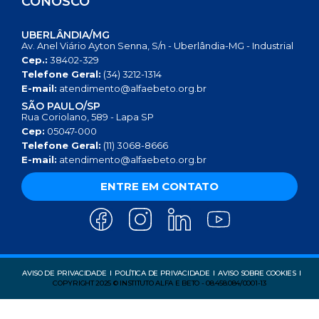
CONOSCO
UBERLÂNDIA/MG
Av. Anel Viário Ayton Senna, S/n - Uberlândia-MG - Industrial
Cep.:
38402-329
Telefone Geral:
(34) 3212-1314
E-mail:
atendimento@alfaebeto.org.br
SÃO PAULO/SP
Rua Coriolano, 589 - Lapa SP
Cep:
05047-000
Telefone Geral:
(11) 3068-8666
E-mail:
atendimento@alfaebeto.org.br
ENTRE EM CONTATO
AVISO DE PRIVACIDADE
POLÍTICA DE PRIVACIDADE
AVISO SOBRE COOKIES
COPYRIGHT 2025 © INSTITUTO ALFA E BETO - 08.458.084/0001-13