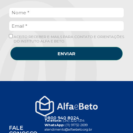
ACEITO RECEBER E-MAILS PARA CONTATO E ORIENTAÇÕES
DO INSTITUTO ALFA E BETO.
ENVIAR
0800 940 8024
Telefone:
(34) 3212-1314
WhatsApp:
(11) 91732-2699
FALE
atendimento@alfaebeto.org.br