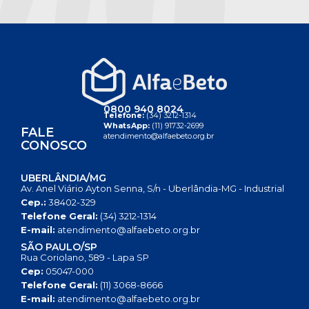
0800 940 8024
Telefone:
(34) 3212-1314
WhatsApp:
(11) 91732-2699
FALE
atendimento@alfaebeto.org.br
CONOSCO
UBERLÂNDIA/MG
Av. Anel Viário Ayton Senna, S/n - Uberlândia-MG - Industrial
Cep.:
38402-329
Telefone Geral:
(34) 3212-1314
E-mail:
atendimento@alfaebeto.org.br
SÃO PAULO/SP
Rua Coriolano, 589 - Lapa SP
Cep:
05047-000
Telefone Geral:
(11) 3068-8666
E-mail:
atendimento@alfaebeto.org.br