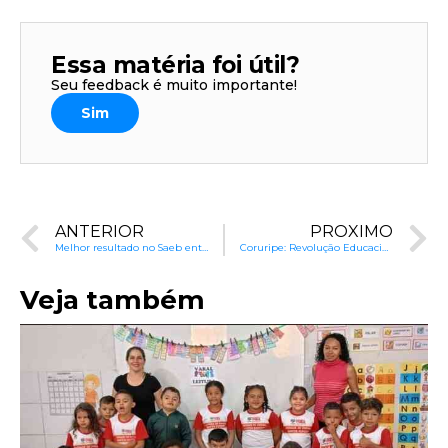
Essa matéria foi útil?
Seu feedback é muito importante!
Sim
ANTERIOR
PRÓXIMO
Melhor resultado no Saeb entre municípios baianos
com mais de 20 mil habit
Coruripe: Revolução Educacional
com o In
Veja também