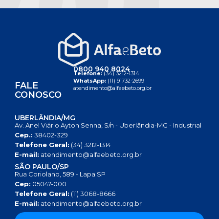
0800 940 8024
Telefone:
(34) 3212-1314
WhatsApp:
(11) 91732-2699
FALE
atendimento@alfaebeto.org.br
CONOSCO
UBERLÂNDIA/MG
Av. Anel Viário Ayton Senna, S/n - Uberlândia-MG - Industrial
Cep.:
38402-329
Telefone Geral:
(34) 3212-1314
E-mail:
atendimento@alfaebeto.org.br
SÃO PAULO/SP
Rua Coriolano, 589 - Lapa SP
Cep:
05047-000
Telefone Geral:
(11) 3068-8666
E-mail:
atendimento@alfaebeto.org.br