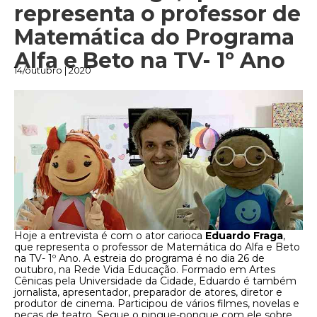
representa o professor de
Matemática do Programa
Alfa e Beto na TV- 1º Ano
14/outubro | 2020
Hoje a entrevista é com o ator carioca
Eduardo Fraga
,
que representa o professor de Matemática do Alfa e Beto
na TV- 1º Ano. A estreia do programa é no dia 26 de
outubro, na Rede Vida Educação. Formado em Artes
Cênicas pela Universidade da Cidade, Eduardo é também
jornalista, apresentador, preparador de atores, diretor e
produtor de cinema. Participou de vários filmes, novelas e
peças de teatro. Segue o pingue-pongue com ele sobre