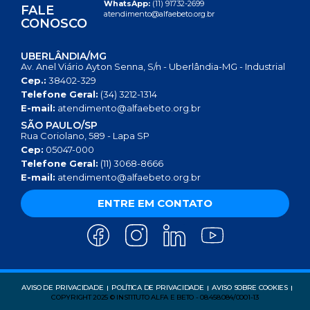
WhatsApp:
(11) 91732-2699
FALE
atendimento@alfaebeto.org.br
CONOSCO
UBERLÂNDIA/MG
Av. Anel Viário Ayton Senna, S/n - Uberlândia-MG - Industrial
Cep.:
38402-329
Telefone Geral:
(34) 3212-1314
E-mail:
atendimento@alfaebeto.org.br
SÃO PAULO/SP
Rua Coriolano, 589 - Lapa SP
Cep:
05047-000
Telefone Geral:
(11) 3068-8666
E-mail:
atendimento@alfaebeto.org.br
ENTRE EM CONTATO
AVISO DE PRIVACIDADE
POLÍTICA DE PRIVACIDADE
AVISO SOBRE COOKIES
COPYRIGHT 2025 © INSTITUTO ALFA E BETO - 08.458.084/0001-13