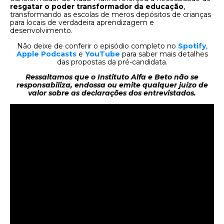
resgatar o poder transformador da educação
,
transformando as escolas de meros depósitos de crianças
para locais de verdadeira aprendizagem e
desenvolvimento.
Não deixe de conferir o episódio completo no
Spotify
,
Apple Podcasts
e
YouTube
para saber mais detalhes
das propostas da pré-candidata.
Ressaltamos que o Instituto Alfa e Beto não se
responsabiliza, endossa ou emite qualquer juízo de
valor sobre as declarações dos entrevistados.