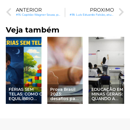
ANTERIOR
PRÓXIMO
#16: Capitão Wagner Sousa, pré-candidato à Prefeitura de Fortaleza (CE): Infraestrutura escolar, climatização e segurança
#18: Luís Eduardo Falcão, atual prefeito e pré-candidato à reeleição em Patos de Minas (MG): Apoio às famílias e melhorias na estrutura escolar
Veja também
FÉRIAS SEM
Prova Brasil
EDUCAÇÃO EM
TELAS: COMO O
2023:
MINAS GERAIS:
EQUILÍBRIO
desafios para
QUANDO A
DIGITAL
prefeitos em
APRENDIZAGEM
FAVORECE A
ano eleitoral
PRECISA ESTAR
APRENDIZAGEM
NO CENTRO
NA INFÂNCIA
DAS DECISÕES