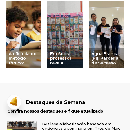
A eficácia do
Em Sobral,
Água Branca
método
professor
(PI): Parceria
fônico:
revela
de Sucesso
estudo de
segredo da
na
Harvard
alfabetização:
Alfabetização
“Biblioteca de
Minilivros”
transforma
aprendizagem
na cidade
número 1 do
Destaques da Semana
IDEB
Confira nossos destaques e fique atualizado
IAB leva alfabetização baseada em
evidências a seminário em Três de Maio