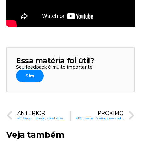
Essa matéria foi útil?
Seu feedback é muito importante!
Sim
ANTERIOR
PRÓXIMO
#8: Gerson Bicego, atual vice-prefeito e pré-candidato à Prefeitura de Sorriso (MT): Expansão de salas de aula e programas educacionais inovadores
#10: Lissauer Vieira, pré-candidato à Prefeitura de Rio Verde (GO): A importância de um planejamento eficiente
Veja também