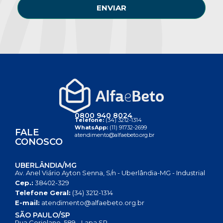
ENVIAR
0800 940 8024
Telefone:
(34) 3212-1314
WhatsApp:
(11) 91732-2699
FALE
atendimento@alfaebeto.org.br
CONOSCO
UBERLÂNDIA/MG
Av. Anel Viário Ayton Senna, S/n - Uberlândia-MG - Industrial
Cep.:
38402-329
Telefone Geral:
(34) 3212-1314
E-mail:
atendimento@alfaebeto.org.br
SÃO PAULO/SP
Rua Coriolano, 589 - Lapa SP