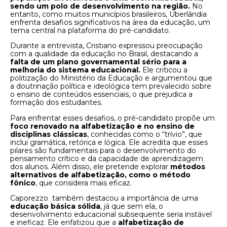
sendo um polo de desenvolvimento na região.
No
entanto, como muitos municípios brasileiros, Uberlândia
enfrenta desafios significativos na área da educação, um
tema central na plataforma do pré-candidato.
Durante a entrevista, Cristiano expressou preocupação
com a qualidade da educação no Brasil, destacando a
falta de um plano governamental sério para a
melhoria do sistema educacional.
Ele criticou a
politização do Ministério da Educação e argumentou que
a doutrinação política e ideológica tem prevalecido sobre
o ensino de conteúdos essenciais, o que prejudica a
formação dos estudantes.
Para enfrentar esses desafios, o pré-candidato propõe um
foco renovado na alfabetização e no ensino de
disciplinas clássicas
, conhecidas como o “trívio”, que
inclui gramática, retórica e lógica. Ele acredita que esses
pilares são fundamentais para o desenvolvimento do
pensamento crítico e da capacidade de aprendizagem
dos alunos. Além disso, ele pretende explorar
métodos
alternativos de alfabetização, como o método
fônico
, que considera mais eficaz.
Caporezzo também destacou a importância de uma
educação básica sólida
, já que sem ela, o
desenvolvimento educacional subsequente seria instável
e ineficaz. Ele enfatizou que a
alfabetização de