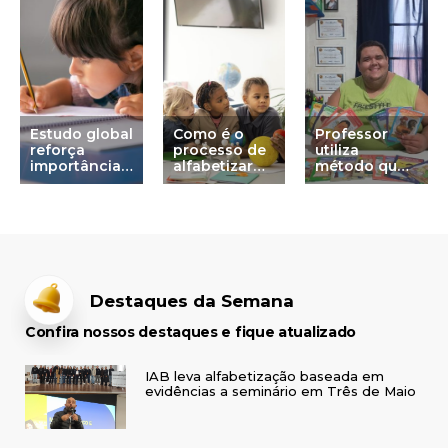
Estudo global
Como é o
Professor
reforça
processo de
utiliza
importância
alfabetizar
método que
do ensino de
uma criança?
o alfabetizou
decodificação
e cria projeto
para a
próprio que
alfabetização
transforma a
vida de
crianças no
interior do RS
Destaques da Semana
Confira nossos destaques e fique atualizado
IAB leva alfabetização baseada em
evidências a seminário em Três de Maio