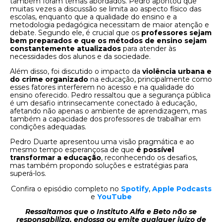
também foram temas abordados. Pedro apontou que
muitas vezes a discussão se limita ao aspecto físico das
escolas, enquanto que a qualidade do ensino e a
metodologia pedagógica necessitam de maior atenção e
debate. Segundo ele, é crucial que os
professores sejam
bem preparados e que os métodos de ensino sejam
constantemente atualizados
para atender às
necessidades dos alunos e da sociedade.
Além disso, foi discutido o impacto da
violência urbana e
do crime organizado
na educação, principalmente como
esses fatores interferem no acesso e na qualidade do
ensino oferecido. Pedro ressaltou que a segurança pública
é um desafio intrinsecamente conectado à educação,
afetando não apenas o ambiente de aprendizagem, mas
também a capacidade dos professores de trabalhar em
condições adequadas.
Pedro Duarte apresentou uma visão pragmática e ao
mesmo tempo esperançosa de que
é possível
transformar a educação
, reconhecendo os desafios,
mas também propondo soluções e estratégias para
superá-los.
Confira o episódio completo no
Spotify
,
Apple Podcasts
e
YouTube
Ressaltamos que o Instituto Alfa e Beto não se
responsabiliza, endossa ou emite qualquer juízo de