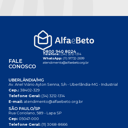
0800 940 8024
Telefone:
(34) 3212-1314
WhatsApp:
(11) 91732-2699
FALE
atendimento@alfaebeto.org.br
CONOSCO
UBERLÂNDIA/MG
Av. Anel Viário Ayton Senna, S/n - Uberlândia-MG - Industrial
Cep.:
38402-329
Telefone Geral:
(34) 3212-1314
E-mail:
atendimento@alfaebeto.org.br
SÃO PAULO/SP
Rua Coriolano, 589 - Lapa SP
Cep:
05047-000
Telefone Geral:
(11) 3068-8666