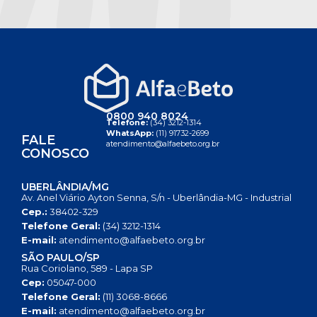
0800 940 8024
Telefone:
(34) 3212-1314
WhatsApp:
(11) 91732-2699
FALE
atendimento@alfaebeto.org.br
CONOSCO
UBERLÂNDIA/MG
Av. Anel Viário Ayton Senna, S/n - Uberlândia-MG - Industrial
Cep.:
38402-329
Telefone Geral:
(34) 3212-1314
E-mail:
atendimento@alfaebeto.org.br
SÃO PAULO/SP
Rua Coriolano, 589 - Lapa SP
Cep:
05047-000
Telefone Geral:
(11) 3068-8666
E-mail:
atendimento@alfaebeto.org.br