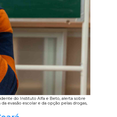
dente do Instituto Alfa e Beto, alerta sobre
ma da evasão escolar e da opção pelas drogas,