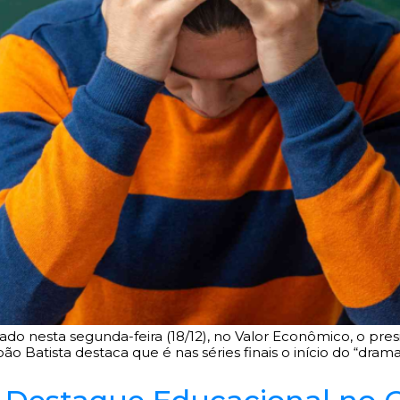
do nesta segunda-feira (18/12), no Valor Econômico, o presi
ão Batista destaca que é nas séries finais o início do “dra