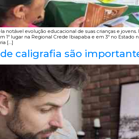
la notável evolução educacional de suas crianças e jovens
 em 1º lugar na Regional Crede Ibiapaba e em 3º no Estado 
ia […]
 de caligrafia são important