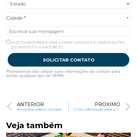
Cidade*
Cidade *
ACEITO RECEBER E-MAILS PARA CONTATO E ORIENTAÇÕES
DO INSTITUTO ALFA E BETO.
SOLICITAR CONTATO
Prometemos não utilizar suas informações de contato para
enviar qualquer tipo de SPAM.
ANTERIOR
PRÓXIMO
Vamos falar sobre o “elo perdido da educação”
G1 traz informações sobre a Coleção Ômega
Veja também