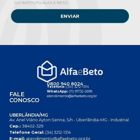
DO INSTITUTO ALFA E BETO.
ENVIAR
0800 940 8024
Telefone:
(34) 3212-1314
WhatsApp:
(11) 91732-2699
FALE
atendimento@alfaebeto.org.br
CONOSCO
UBERLÂNDIA/MG
Av. Anel Viário Ayton Senna, S/n - Uberlândia-MG - Industrial
Cep.:
38402-329
Telefone Geral:
(34) 3212-1314
E-mail:
atendimento@alfaebeto.org.br