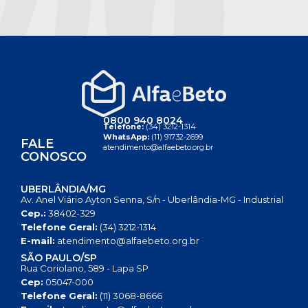
0800 940 8024
Telefone:
(34) 3212-1314
WhatsApp:
(11) 91732-2699
FALE
atendimento@alfaebeto.org.br
CONOSCO
UBERLÂNDIA/MG
Av. Anel Viário Ayton Senna, S/n - Uberlândia-MG - Industrial
Cep.:
38402-329
Telefone Geral:
(34) 3212-1314
E-mail:
atendimento@alfaebeto.org.br
SÃO PAULO/SP
Rua Coriolano, 589 - Lapa SP
Cep:
05047-000
Telefone Geral:
(11) 3068-8666