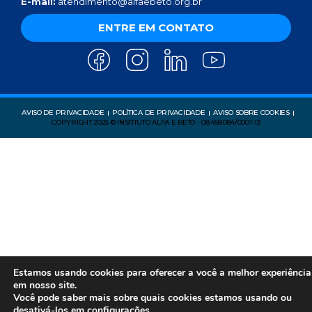
E-mail:
atendimento@alfaebeto.org.br
ENTRE EM CONTATO
AVISO DE PRIVACIDADE
POLÍTICA DE PRIVACIDADE
AVISO SOBRE COOKIES
COPYRIGHT 2025 © INSTITUTO ALFA E BETO - 08.458.084/0001-13
Estamos usando cookies para oferecer a você a melhor experiência
em nosso site.
Você pode saber mais sobre quais cookies estamos usando ou
desativá-los em
configurações
.