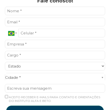
Fale conosco!
Cidade*
Cidade *
ACEITO RECEBER E-MAILS PARA CONTATO E ORIENTAÇÕES
DO INSTITUTO ALFA E BETO.