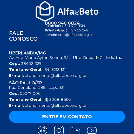
0800 940 8024
Telefone:
(34) 3212-1314
WhatsApp:
(11) 91732-2699
FALE
atendimento@alfaebeto.org.br
CONOSCO
UBERLÂNDIA/MG
Av. Anel Viário Ayton Senna, S/n - Uberlândia-MG - Industrial
Cep.:
38402-329
Telefone Geral:
(34) 3212-1314
E-mail:
atendimento@alfaebeto.org.br
SÃO PAULO/SP
Rua Coriolano, 589 - Lapa SP
Cep:
05047-000
Telefone Geral:
(11) 3068-8666
E-mail:
atendimento@alfaebeto.org.br
ENTRE EM CONTATO