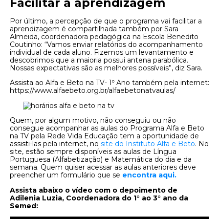
Facilitar a aprendizagem
Por último, a percepção de que o programa vai facilitar a
aprendizagem é compartilhada também por Sara
Almeida, coordenadora pedagógica na Escola Benedito
Coutinho: “Vamos enviar relatórios do acompanhamento
individual de cada aluno. Fizemos um levantamento e
descobrimos que a maioria possui antena parabólica.
Nossas expectativas são as melhores possíveis”, diz Sara.
Assista ao Alfa e Beto na TV- 1º Ano também pela internet:
https://www.alfaebeto.org.br/alfaebetonatvaulas/
Quem, por algum motivo, não conseguiu ou não
consegue acompanhar as aulas do Programa Alfa e Beto
na TV pela Rede Vida Educação tem a oportunidade de
assisti-las pela internet, no
site do Instituto Alfa e Beto
. No
site, estão sempre disponíveis as aulas de Língua
Portuguesa (Alfabetização) e Matemática
do dia e da
semana. Quem quiser acessar as aulas anteriores deve
preencher um formulário que se
encontra aqui.
Assista abaixo o vídeo com o depoimento de
Adilenia Luzia, Coordenadora do 1° ao 3° ano da
Semed: