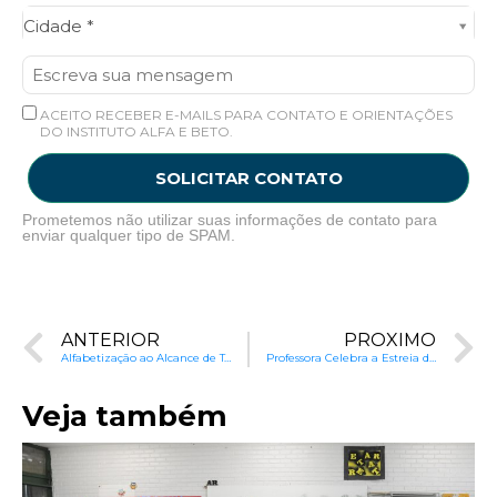
Cidade*
Cidade *
ACEITO RECEBER E-MAILS PARA CONTATO E ORIENTAÇÕES
DO INSTITUTO ALFA E BETO.
SOLICITAR CONTATO
Prometemos não utilizar suas informações de contato para
enviar qualquer tipo de SPAM.
ANTERIOR
PRÓXIMO
Alfabetização ao Alcance de Todos
Professora Celebra a Estreia do Alfa e Beto na TV
Veja também