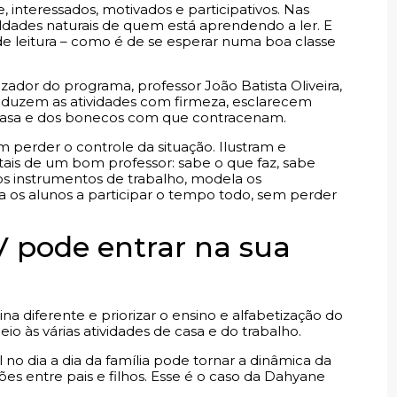
nteressados, motivados e participativos. Nas
uldades naturais de quem está aprendendo a ler. E
de leitura – como é de se esperar numa boa classe
izador do programa, professor João Batista Oliveira,
onduzem as atividades com firmeza, esclarecem
 casa e dos bonecos com que contracenam.
m perder o controle da situação. Ilustram e
is de um bom professor: sabe o que faz, sabe
 os instrumentos de trabalho, modela os
 os alunos a participar o tempo todo, sem perder
V pode entrar na sua
na diferente e priorizar o ensino e alfabetização do
 às várias atividades de casa e do trabalho.
l no dia a dia da família pode tornar a dinâmica da
es entre pais e filhos. Esse é o caso da Dahyane