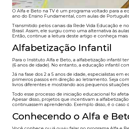
O Alfa e Beto na TV é um programa voltado para a educ
ano do Ensino Fundamental, com aulas de Português 
Transmitido pelos canais da Rede Vida Educação e no
Brasil. Assim, ele surgiu como uma alternativa às aul
Então, continue a leitura deste artigo e conheça mais 
Alfabetização Infantil
Para o Instituto Alfa e Beto, a alfabetização infantil t
(6 anos de idade). No entanto, a educação infantil co
Já na fase dos 2 a 5 anos de idade, especialistas 
primeiros passos em direção ao letramento. Seja com 
livros diferentes e mostrando aos pequenos situações
Todo esse processo de iniciação educacional foi afet
Apesar disso, projetos que incentivam a alfabetização
continuassem aprendendo. Exemplo disso, é o caso
Conhecendo o Alfa e Bet
Você conhece ou já ouviu falar no programa Alfa e Beto