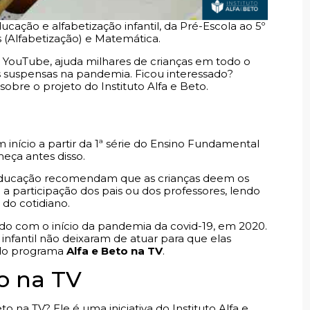
ação e alfabetização infantil, da Pré-Escola ao 5º
(Alfabetização) e Matemática.
 YouTube, ajuda milhares de crianças em todo o
as suspensas na pandemia. Ficou interessado?
sobre o projeto do Instituto Alfa e Beto.
em início a partir da 1ª série do Ensino Fundamental
meça antes disso.
em educação recomendam que as crianças deem os
a participação dos pais ou dos professores, lendo
 do cotidiano.
ado com o início da pandemia da covid-19, em 2020.
 infantil não deixaram de atuar para que elas
 do programa
Alfa e Beto na TV
.
o na TV
 na TV? Ele é uma iniciativa do Instituto Alfa e