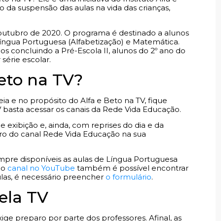
 da suspensão das aulas na vida das crianças,
e outubro de 2020. O programa é destinado a alunos
Língua Portuguesa (Alfabetização) e Matemática.
 concluindo a Pré-Escola II, alunos do 2º ano do
série escolar.
Beto na TV?
eia e no propósito do Alfa e Beto na TV, fique
V basta acessar os canais da Rede Vida Educação.
e exibição e, ainda, com reprises do dia e da
o do canal Rede Vida Educação na sua
pre disponíveis as aulas de Língua Portuguesa
lo
canal no YouTube
também é possível encontrar
las, é necessário preencher
o formulário
.
ela TV
xige preparo por parte dos professores. Afinal, as