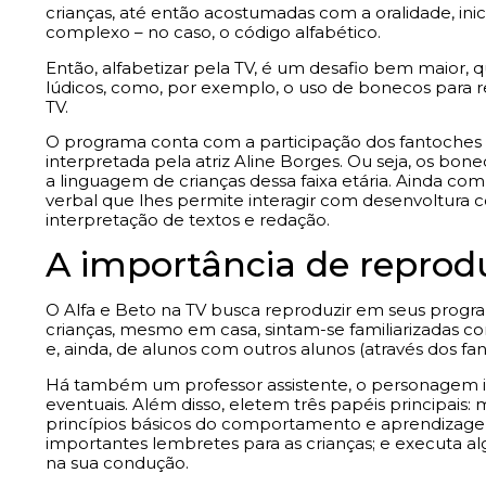
crianças, até então acostumadas com a oralidade, 
complexo – no caso, o código alfabético.
Então, alfabetizar pela TV, é um desafio bem maior,
lúdicos, como, por exemplo, o uso de bonecos para re
TV.
O programa conta com a participação dos fantoches 
interpretada pela atriz Aline Borges. Ou seja, os b
a linguagem de crianças dessa faixa etária. Ainda com 
verbal que lhes permite interagir com desenvoltura 
interpretação de textos e redação.
A importância de reprodu
O Alfa e Beto na TV busca reproduzir em seus progra
crianças, mesmo em casa, sintam-se familiarizadas com
e, ainda, de alunos com outros alunos (através dos fa
Há também um professor assistente, o personagem in
eventuais. Além disso, eletem três papéis principais: m
princípios básicos do comportamento e aprendizagem
importantes lembretes para as crianças; e executa al
na sua condução.