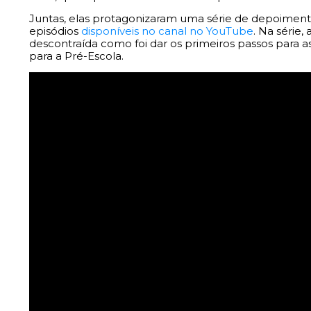
Juntas, elas protagonizaram uma série de depoimento
episódios
disponíveis no canal no YouTube
. Na série,
descontraída como foi dar os primeiros passos para as
para a Pré-Escola.