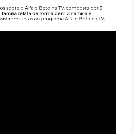
s sobre o Alfa e Beto na TV, composta por 5
 a família relata de forma bem dinâmica e
sistirem juntas ao programa Alfa e Beto na TV,