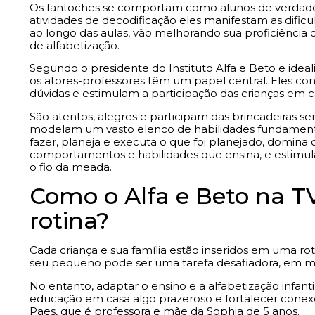
Os fantoches se comportam como alunos de verdade, i
atividades de decodificação eles manifestam as dific
ao longo das aulas, vão melhorando sua proficiência 
de alfabetização.
Segundo o presidente do Instituto Alfa e Beto e ideal
os atores-professores têm um papel central. Eles c
dúvidas e estimulam a participação das crianças em
São atentos, alegres e participam das brincadeiras se
modelam um vasto elenco de habilidades fundamenta
fazer, planeja e executa o que foi planejado, domina
comportamentos e habilidades que ensina, e estimula
o fio da meada.
Como o Alfa e Beto na T
rotina?
Cada criança e sua família estão inseridos em uma roti
seu pequeno pode ser uma tarefa desafiadora, em meio
No entanto, adaptar o ensino e a alfabetização infanti
educação em casa algo prazeroso e fortalecer conexõ
Paes, que é professora e mãe da Sophia de 5 anos.