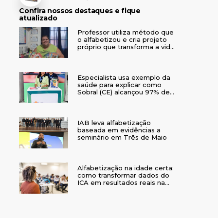
Confira nossos destaques e fique
atualizado
Professor utiliza método que
o alfabetizou e cria projeto
próprio que transforma a vida
de crianças no interior do RS
Especialista usa exemplo da
saúde para explicar como
Sobral (CE) alcançou 97% de
crianças alfabetizadas
IAB leva alfabetização
baseada em evidências a
seminário em Três de Maio
Alfabetização na idade certa:
como transformar dados do
ICA em resultados reais na
rede municipal