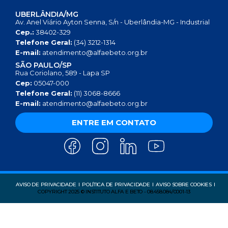
UBERLÂNDIA/MG
Av. Anel Viário Ayton Senna, S/n - Uberlândia-MG - Industrial
Cep.:
38402-329
Telefone Geral:
(34) 3212-1314
E-mail:
atendimento@alfaebeto.org.br
SÃO PAULO/SP
Rua Coriolano, 589 - Lapa SP
Cep:
05047-000
Telefone Geral:
(11) 3068-8666
E-mail:
atendimento@alfaebeto.org.br
ENTRE EM CONTATO
AVISO DE PRIVACIDADE
POLÍTICA DE PRIVACIDADE
AVISO SOBRE COOKIES
COPYRIGHT 2025 © INSTITUTO ALFA E BETO - 08.458.084/0001-13