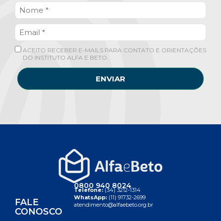
ACEITO RECEBER E-MAILS PARA CONTATO E ORIENTAÇÕES
DO INSTITUTO ALFA E BETO.
ENVIAR
0800 940 8024
Telefone:
(34) 3212-1314
WhatsApp:
(11) 91732-2699
FALE
atendimento@alfaebeto.org.br
CONOSCO