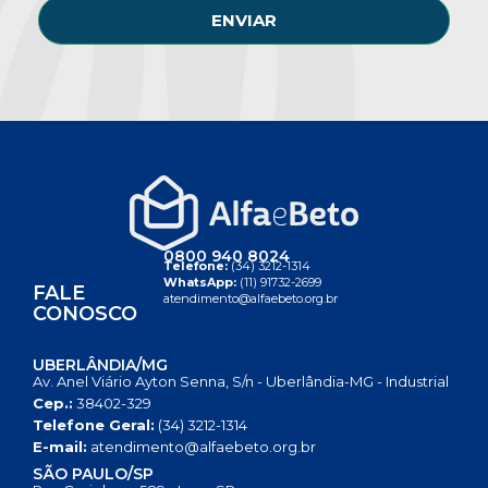
ENVIAR
0800 940 8024
Telefone:
(34) 3212-1314
WhatsApp:
(11) 91732-2699
FALE
atendimento@alfaebeto.org.br
CONOSCO
UBERLÂNDIA/MG
Av. Anel Viário Ayton Senna, S/n - Uberlândia-MG - Industrial
Cep.:
38402-329
Telefone Geral:
(34) 3212-1314
E-mail:
atendimento@alfaebeto.org.br
SÃO PAULO/SP