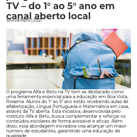
TV – do 1° ao 5° ano em
canal aberto local
3/novembro | 2021
O programa Alfa e Beto na TV tem se destacado como
uma ferramenta essencial para a educação em Boa Vista,
Roraima. Alunos do 1º ao 5º ano estão recebendo aulas de
alfabetização, Língua Portuguesa e Matemática em casa,
através da TV aberta. Esta iniciativa, desenvolvida pelo
Instituto Alfa e Beto, busca complementar e reforçar os
conteúdos escolares de forma acessível e eficaz. Além
disso, essa abordagem inovadora visa alcançar um maior
número de estudantes, garantindo uma educação de
qualidade.