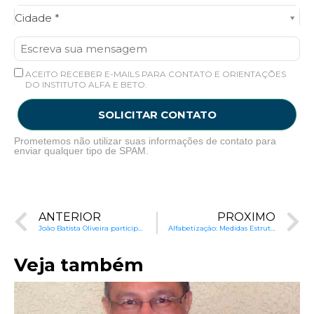
Cidade*
Cidade *
ACEITO RECEBER E-MAILS PARA CONTATO E ORIENTAÇÕES
DO INSTITUTO ALFA E BETO.
SOLICITAR CONTATO
Prometemos não utilizar suas informações de contato para
enviar qualquer tipo de SPAM.
ANTERIOR
PRÓXIMO
João Batista Oliveira participa de Seminário sobre Alfabetização
Alfabetização: Medidas Estruturais e Emergenciais com João Batista
Veja também