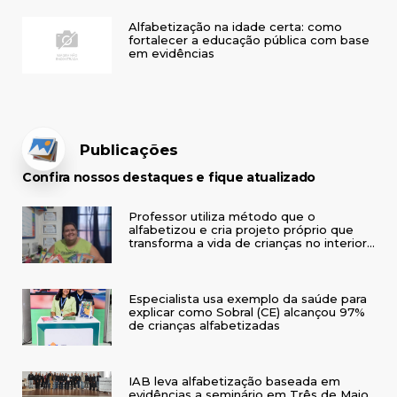
Alfabetização na idade certa: como
fortalecer a educação pública com base
em evidências
Publicações
Confira nossos destaques e fique atualizado
Professor utiliza método que o
alfabetizou e cria projeto próprio que
transforma a vida de crianças no interior
do RS
Especialista usa exemplo da saúde para
explicar como Sobral (CE) alcançou 97%
de crianças alfabetizadas
IAB leva alfabetização baseada em
evidências a seminário em Três de Maio