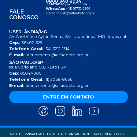
0800 940 8024
Telefone:
(34) 3212-1314
WhatsApp:
(11) 91732-2699
FALE
atendimento@alfaebeto.org.br
CONOSCO
UBERLÂNDIA/MG
Av. Anel Viário Ayton Senna, S/n - Uberlândia-MG - Industrial
Cep.:
38402-329
Telefone Geral:
(34) 3212-1314
E-mail:
atendimento@alfaebeto.org.br
SÃO PAULO/SP
Rua Coriolano, 589 - Lapa SP
Cep:
05047-000
Telefone Geral:
(11) 3068-8666
E-mail:
atendimento@alfaebeto.org.br
ENTRE EM CONTATO
AVISO DE PRIVACIDADE
POLÍTICA DE PRIVACIDADE
AVISO SOBRE COOKIES