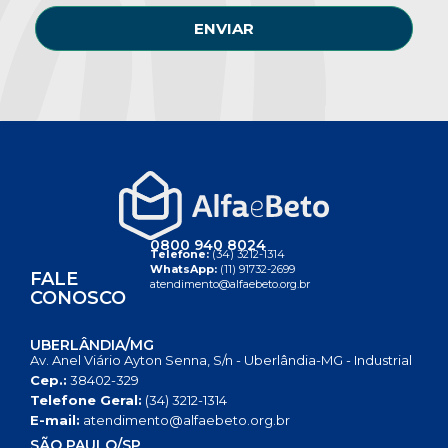
ENVIAR
0800 940 8024
Telefone:
(34) 3212-1314
WhatsApp:
(11) 91732-2699
FALE
atendimento@alfaebeto.org.br
CONOSCO
UBERLÂNDIA/MG
Av. Anel Viário Ayton Senna, S/n - Uberlândia-MG - Industrial
Cep.:
38402-329
Telefone Geral:
(34) 3212-1314
E-mail:
atendimento@alfaebeto.org.br
SÃO PAULO/SP