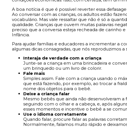
A boa notícia é que é possível reverter essa defas
Ao conversar com as crianças, os adultos estão faze
vocabulário. Mas vale ressaltar que não é só a quan
qualidade. Crianças que ouvem muitas palavras negati
preciso que a conversa esteja recheada de carinho e 
Infância.
Para ajudar famílias e educadores a incrementar a c
algumas dicas consagradas, que nós reproduzimos a s
Interaja de verdade com a criança
Junte-se a criança em uma brincadeira e conver
um brinquedo ou um livro de colorir.
Fale mais
Simples assim. Fale com a criança usando o máx
que está fazendo, por exemplo, ao trocar a fral
nome dos objetos para o bebê.
Deixe a criança falar
Mesmo bebês que ainda não desenvolveram a fa
seguindo com o olhar e a cabeça, e, após algun
esses momentos e incentive o bebê a se comun
Use o idioma corretamente
Quando falar, procure falar as palavras corre
Normalmente, falamos muito rápido e deixamos d