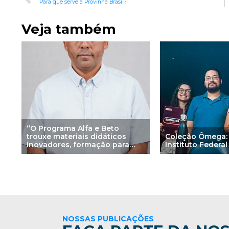
Para que serve a Provinha Brasil?
Veja também
“O Programa Alfa e Beto
trouxe materiais didáticos
Coleção Ômega:
inovadores, formação para
Instituto Federal
professores e metodologia
eficaz na alfabetização”, diz
prefeito de Júlio Borges (PI)
NOSSAS PUBLICAÇÕES