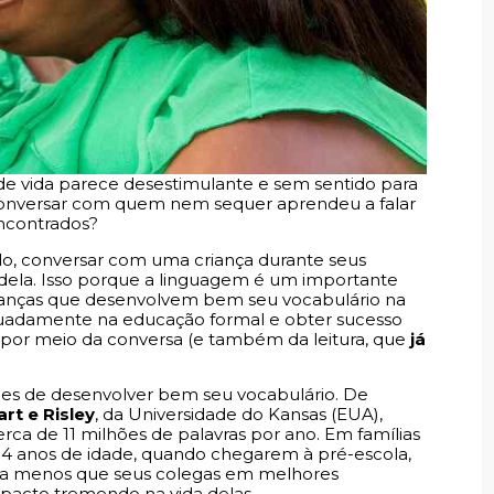
 vida parece desestimulante e sem sentido para
 conversar com quem nem sequer aprendeu a falar
ncontrados?
o, conversar com uma criança durante seus
da dela. Isso porque a linguagem é um importante
 crianças que desenvolvem bem seu vocabulário na
equadamente na educação formal e obter sucesso
 por meio da conversa (e também da leitura, que
já
ces de desenvolver bem seu vocabulário. De
art e Risley
, da Universidade do Kansas (EUA),
rca de 11 milhões de palavras por ano. Em famílias
s 4 anos de idade, quando chegarem à pré-escola,
as a menos que seus colegas em melhores
pacto tremendo na vida delas.