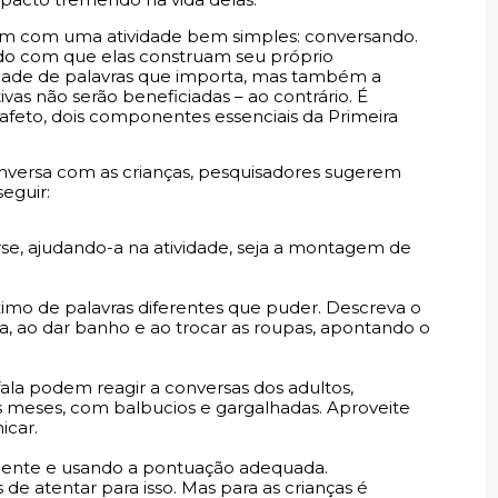
agem com uma atividade bem simples: conversando.
ndo com que elas construam seu próprio
tidade de palavras que importa, mas também a
vas não serão beneficiadas – ao contrário. É
afeto, dois componentes essenciais da Primeira
onversa com as crianças, pesquisadores sugerem
eguir:
se, ajudando-a na atividade, seja a montagem de
imo de palavras diferentes que puder. Descreva o
da, ao dar banho e ao trocar as roupas, apontando o
la podem reagir a conversas dos adultos,
s meses, com balbucios e gargalhadas. Aproveite
icar.
tamente e usando a pontuação adequada.
e atentar para isso. Mas para as crianças é