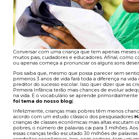
Conversar com uma criança que tem apenas meses de
muitos pais, cuidadores e educadores. Afinal, como
ou apenas começa a pronunciar os alguns sons dese
Pois saiba que, mesmo que possa parecer sem sentid
primeiros 3 anos de vida fará toda a diferença na vi
preditor do sucesso escolar. Isso quer dizer que as
Primeira Infância terão mais chances de evoluir ad
na vida. E o vocabulário se aprende primordialmente
foi tema do nosso blog
).
Infelizmente, crianças mais pobres têm menos chan
acordo com um estudo clássico dos pesquisadores
H
crianças de classes econômicas mais altas escutam ce
pobres, o número de palavras cai para 3 milhões. Ao
essas crianças terão escutado 30 milhões de palavr
condições econômicas. Isso, com certeza, tem um im