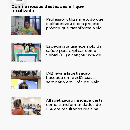
Confira nossos destaques e fique
atualizado
Professor utiliza método que
o alfabetizou e cria projeto
próprio que transforma a vida
de crianças no interior do RS
Especialista usa exemplo da
saúde para explicar como
Sobral (CE) alcançou 97% de
crianças alfabetizadas
IAB leva alfabetização
baseada em evidências a
seminário em Três de Maio
Alfabetização na idade certa:
como transformar dados do
ICA em resultados reais na
rede municipal