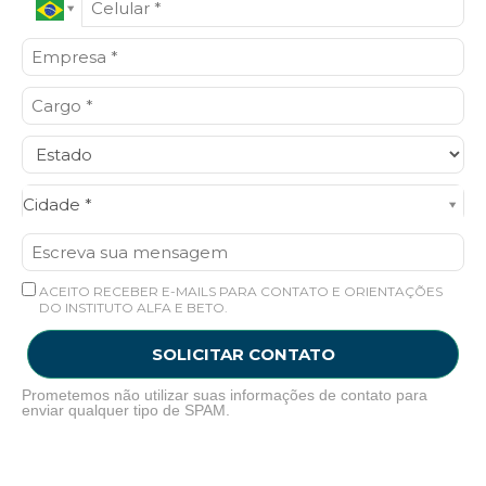
Cidade*
Cidade *
ACEITO RECEBER E-MAILS PARA CONTATO E ORIENTAÇÕES
DO INSTITUTO ALFA E BETO.
SOLICITAR CONTATO
Prometemos não utilizar suas informações de contato para
enviar qualquer tipo de SPAM.