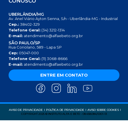
CONOSCO
UBERLÂNDIA/MG
Av. Anel Viário Ayton Senna, S/n - Uberlândia-MG - Industrial
Cep.:
38402-329
Telefone Geral:
(34) 3212-1314
E-mail:
atendimento@alfaebeto.org.br
SÃO PAULO/SP
Rua Coriolano, 589 - Lapa SP
Cep:
05047-000
Telefone Geral:
(11) 3068-8666
E-mail:
atendimento@alfaebeto.org.br
ENTRE EM CONTATO
AVISO DE PRIVACIDADE
POLÍTICA DE PRIVACIDADE
AVISO SOBRE COOKIES
COPYRIGHT 2025 © INSTITUTO ALFA E BETO - 08.458.084/0001-13