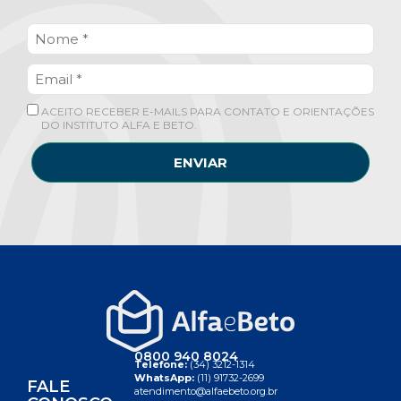
ACEITO RECEBER E-MAILS PARA CONTATO E ORIENTAÇÕES
DO INSTITUTO ALFA E BETO.
ENVIAR
0800 940 8024
Telefone:
(34) 3212-1314
WhatsApp:
(11) 91732-2699
FALE
atendimento@alfaebeto.org.br