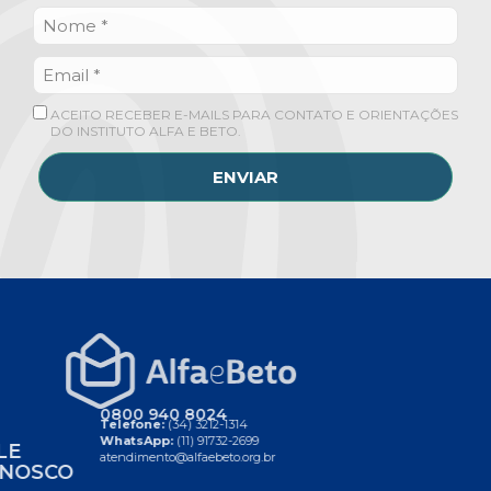
ACEITO RECEBER E-MAILS PARA CONTATO E ORIENTAÇÕES
DO INSTITUTO ALFA E BETO.
ENVIAR
0800 940 8024
Telefone:
(34) 3212-1314
WhatsApp:
(11) 91732-2699
FALE
atendimento@alfaebeto.org.br
CONOSCO