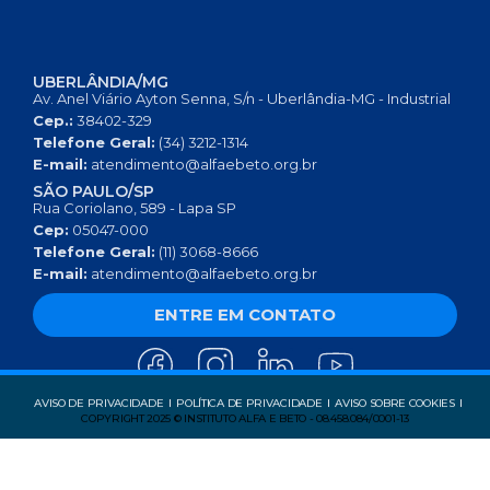
UBERLÂNDIA/MG
Av. Anel Viário Ayton Senna, S/n - Uberlândia-MG - Industrial
Cep.:
38402-329
Telefone Geral:
(34) 3212-1314
E-mail:
atendimento@alfaebeto.org.br
SÃO PAULO/SP
Rua Coriolano, 589 - Lapa SP
Cep:
05047-000
Telefone Geral:
(11) 3068-8666
E-mail:
atendimento@alfaebeto.org.br
ENTRE EM CONTATO
AVISO DE PRIVACIDADE
POLÍTICA DE PRIVACIDADE
AVISO SOBRE COOKIES
COPYRIGHT 2025 © INSTITUTO ALFA E BETO - 08.458.084/0001-13