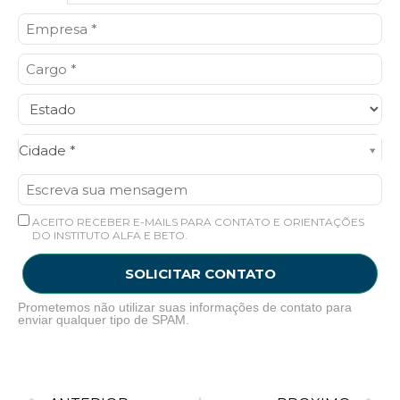
Cidade*
Cidade *
ACEITO RECEBER E-MAILS PARA CONTATO E ORIENTAÇÕES
DO INSTITUTO ALFA E BETO.
SOLICITAR CONTATO
Prometemos não utilizar suas informações de contato para
enviar qualquer tipo de SPAM.