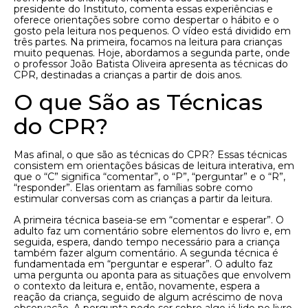
presidente do Instituto, comenta essas experiências e
oferece orientações sobre como despertar o hábito e o
gosto pela leitura nos pequenos. O vídeo está dividido em
três partes. Na primeira, focamos na leitura para crianças
muito pequenas. Hoje, abordamos a segunda parte, onde
o professor João Batista Oliveira apresenta as técnicas do
CPR, destinadas a crianças a partir de dois anos.
O que São as Técnicas
do CPR?
Mas afinal, o que são as técnicas do CPR? Essas técnicas
consistem em orientações básicas de leitura interativa, em
que o “C” significa “comentar”, o “P”, “perguntar” e o “R”,
“responder”. Elas orientam as famílias sobre como
estimular conversas com as crianças a partir da leitura.
A primeira técnica baseia-se em “comentar e esperar”. O
adulto faz um comentário sobre elementos do livro e, em
seguida, espera, dando tempo necessário para a criança
também fazer algum comentário. A segunda técnica é
fundamentada em “perguntar e esperar”. O adulto faz
uma pergunta ou aponta para as situações que envolvem
o contexto da leitura e, então, novamente, espera a
reação da criança, seguido de algum acréscimo de nova
observação. A pergunta pode ser sobre algo já lido no livro