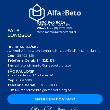
0800 940 8024
Telefone:
(34) 3212-1314
WhatsApp:
(11) 91732-2699
FALE
atendimento@alfaebeto.org.br
CONOSCO
UBERLÂNDIA/MG
Av. Anel Viário Ayton Senna, S/n - Uberlândia-MG - Industrial
Cep.:
38402-329
Telefone Geral:
(34) 3212-1314
E-mail:
atendimento@alfaebeto.org.br
SÃO PAULO/SP
Rua Coriolano, 589 - Lapa SP
Cep:
05047-000
Telefone Geral:
(11) 3068-8666
E-mail:
atendimento@alfaebeto.org.br
ENTRE EM CONTATO