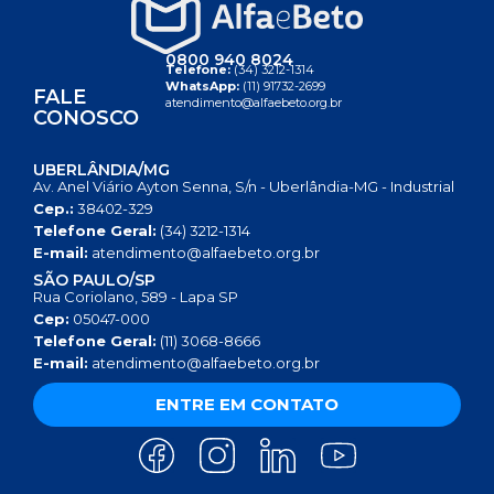
0800 940 8024
Telefone:
(34) 3212-1314
WhatsApp:
(11) 91732-2699
FALE
atendimento@alfaebeto.org.br
CONOSCO
UBERLÂNDIA/MG
Av. Anel Viário Ayton Senna, S/n - Uberlândia-MG - Industrial
Cep.:
38402-329
Telefone Geral:
(34) 3212-1314
E-mail:
atendimento@alfaebeto.org.br
SÃO PAULO/SP
Rua Coriolano, 589 - Lapa SP
Cep:
05047-000
Telefone Geral:
(11) 3068-8666
E-mail:
atendimento@alfaebeto.org.br
ENTRE EM CONTATO