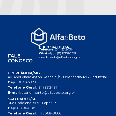
0800 940 8024
Telefone:
(34) 3212-1314
WhatsApp:
(11) 91732-2699
FALE
atendimento@alfaebeto.org.br
CONOSCO
UBERLÂNDIA/MG
Av. Anel Viário Ayton Senna, S/n - Uberlândia-MG - Industrial
Cep.:
38402-329
Telefone Geral:
(34) 3212-1314
E-mail:
atendimento@alfaebeto.org.br
SÃO PAULO/SP
Rua Coriolano, 589 - Lapa SP
Cep:
05047-000
Telefone Geral:
(11) 3068-8666