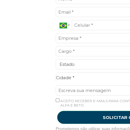
Cidade*
Cidade *
ACEITO RECEBER E-MAILS PARA CONT
ALFA E BETO.
SOLICITAR
Prometemos não utilizar suas informaçõ