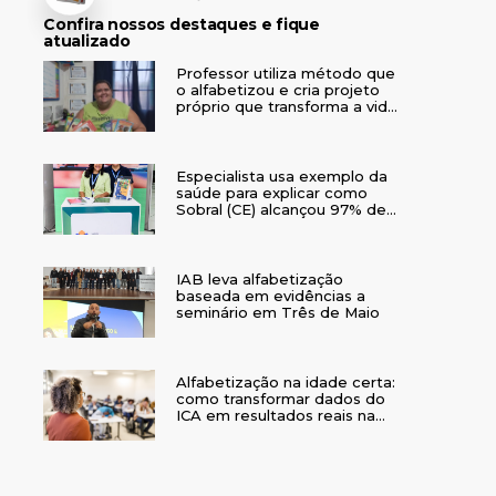
Confira nossos destaques e fique
atualizado
Professor utiliza método que
o alfabetizou e cria projeto
próprio que transforma a vida
de crianças no interior do RS
Especialista usa exemplo da
saúde para explicar como
Sobral (CE) alcançou 97% de
crianças alfabetizadas
IAB leva alfabetização
baseada em evidências a
seminário em Três de Maio
Alfabetização na idade certa:
como transformar dados do
ICA em resultados reais na
rede municipal