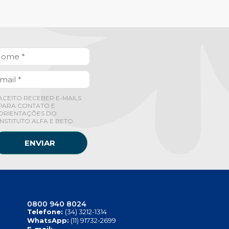
ACEITO RECEBER E-MAILS
PARA CONTATO E
ORIENTAÇÕES DO
INSTITUTO ALFA E BETO.
ENVIAR
0800 940 8024
Telefone:
(34) 3212-1314
WhatsApp:
(11) 91732-2699
E-mail: