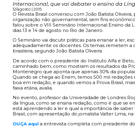
Internacional, que vai debater o ensino da Lín
12/agosto | 2015
O Revista Brasil conversou com João Batista Oliveira, 
organização não governamental, sem fins econômicos 
falou sobre o VIII Seminário Internacional Ensino d
dias 13 e 14 de agosto no Rio de Janeiro.
O Seminário vai discutir práticas para ensinar a ler,
adequadamente os docentes. Os temas remetem a doi
brasileira, segundo João Batista Oliveira.
De acordo com o presidente do Instituto Alfa e Beto
caminhado bem, como mostram os resultados da Prova 
Montenegro que aponta que apenas 30% da população
Quando se chega ao Enem, temos 500 mil redações 
boa em redação, e quando vemos a Prova Brasil, mai
faixa etária, avalia.
No evento, professor da Universidade de Londres Roge
da língua, como se ensina redação, como é que se ens
está aprendendo a ler e qual a importância de saber l
Brasil, com apresentação do jornalista Valter Lima, na 
OUÇA aqui
a entrevista completa com presidente do I