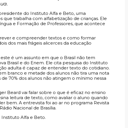
gua.
presidente do Instituto Alfa e Beto, uma
que trabalha com alfabetização de crianças. Ele
a Língua e Formação de Professores, que acontece
 escrever e compreender textos e como formar
s dos mais frágeis alicerces da educação
, este é um assunto em que o Brasil não tem
Brasil e do Enem. Ele cita pesquisa do Instituto
 adulta é capaz de entender texto do cotidiano.
em branco e metade dos alunos não tira uma nota
s de 70% dos alunos não atingem o mínimo nessa
r Beard vai falar sobre o que é eficaz no ensino
ina leitura de texto, como avaliar o aluno quando
er bem. A entrevista foi ao ar no programa Revista
Rádio Nacional de Brasília.
nstituto Alfa e Beto.