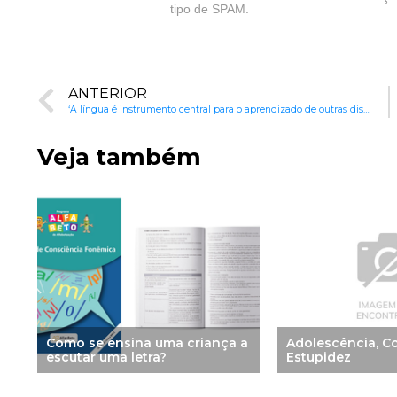
tipo de SPAM.
ANTERIOR
‘A língua é instrumento central para o aprendizado de outras disciplinas’, diz Roger Beard
Veja também
Como se ensina uma criança a
Adolescência, C
escutar uma letra?
Estupidez