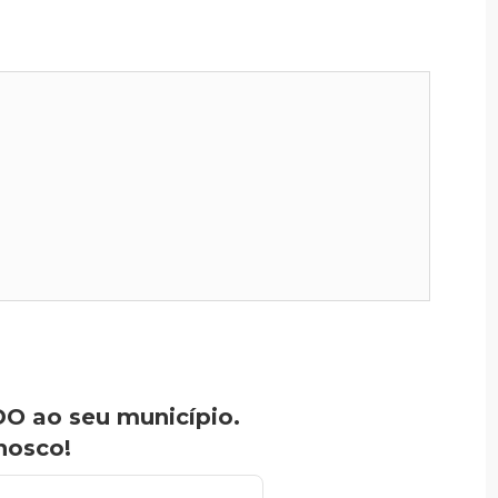
O ao seu município.
nosco!