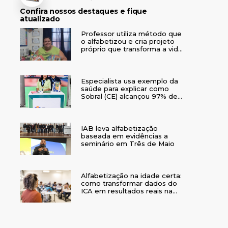
Confira nossos destaques e fique
atualizado
Professor utiliza método que
o alfabetizou e cria projeto
próprio que transforma a vida
de crianças no interior do RS
Especialista usa exemplo da
saúde para explicar como
Sobral (CE) alcançou 97% de
crianças alfabetizadas
IAB leva alfabetização
baseada em evidências a
seminário em Três de Maio
Alfabetização na idade certa:
como transformar dados do
ICA em resultados reais na
rede municipal