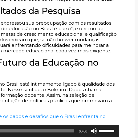
tados da Pesquisa
ira expressou sua preocupação com os resultados
 de educação no Brasil é baixo”, e o ritmo de
s metas de crescimento educacional e qualificação
dados indicam que, se não houver mudanças
tinuará enfrentando dificuldades para melhorar a
m mercado educacional cada vez mais exigente.
Futuro da Educação no
o Brasil está intimamente ligado à qualidade dos
nte. Nesse sentido, o Boletim IDados chama
 formação docente. Assim, na seleção de
ementação de políticas públicas que promovam a
os dados e desafios que o Brasil enfrenta no
Use
00:00
as