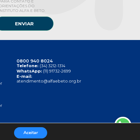
PARA CONTATO E
ORIENTAÇÕES DO
INSTITUTO ALFA E BETO.
ENVIAR
0800 940 8024
Telefone:
(34) 3212-1314
WhatsApp:
(11) 91732-2699
E-mail:
atendimento@alfaebeto.org.br
r
r
Aceitar
TITUTO ALFA E BETO - 08.458.084/0001-13
.