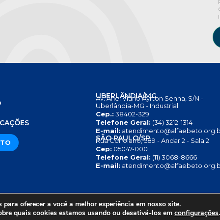
UBERLÂNDIA/MG
Av. Anel Viário Ayrton Senna, S/N -
O
Uberlândia-MG - Industrial
Cep.:
38402-329
S
ICAÇÕES
Telefone Geral:
(34) 3212-1314
E-mail:
atendimento@alfaebeto.org.b
SÃO PAULO/SP
Rua Coriolano, 589 - Andar 2 - Sala 2
ATO
Cep:
05047-000
Telefone Geral:
(11) 3068-8666
E-mail:
atendimento@alfaebeto.org.b
para oferecer a você a melhor experiência em nosso site.
RIVACIDADE
AVISO SOBRE COOKIES
COPYRIGHT 2025 © INS
obre quais cookies estamos usando ou desativá-los em
configurações