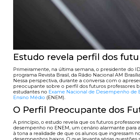
Estudo revela perfil dos futu
Primeiramente, na última semana, o presidente do IDa
programa Revista Brasil, da Rádio Nacional AM Brasíli
Nessa perspectiva, durante a conversa com o apresen
preocupante sobre o perfil dos futuros professores br
estudantes no
Exame Nacional de Desempenho de E
Ensino Médio
(ENEM).
O Perfil Preocupante dos Fu
A princípio, o estudo revela que os futuros professore
desempenho no ENEM, um cenário alarmante para a e
à tona a realidade de que os alunos que ingressam no
desempenhos baixos. O que levanta sérias questões s