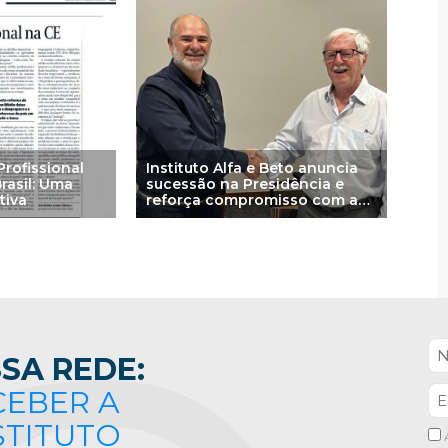
rofissional
Instituto Alfa e Beto anuncia
rasil: Uma
sucessão na Presidência e
tiva
reforça compromisso com a
aprendizagem baseada na
ciência
SA REDE:
CEBER A
STITUTO