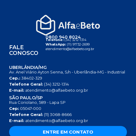
0800 940 8024
Telefone:
(34) 3212-1314
WhatsApp:
(11) 91732-2699
FALE
atendimento@alfaebeto.org.br
CONOSCO
UBERLÂNDIA/MG
Av. Anel Viário Ayton Senna, S/n - Uberlândia-MG - Industrial
Cep.:
38402-329
Telefone Geral:
(34) 3212-1314
E-mail:
atendimento@alfaebeto.org.br
SÃO PAULO/SP
Rua Coriolano, 589 - Lapa SP
Cep:
05047-000
Telefone Geral:
(11) 3068-8666
E-mail:
atendimento@alfaebeto.org.br
ENTRE EM CONTATO