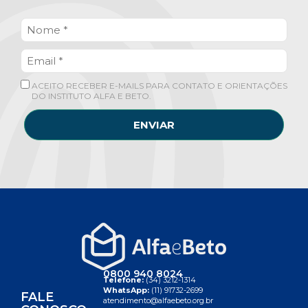
ACEITO RECEBER E-MAILS PARA CONTATO E ORIENTAÇÕES
DO INSTITUTO ALFA E BETO.
ENVIAR
0800 940 8024
Telefone:
(34) 3212-1314
WhatsApp:
(11) 91732-2699
FALE
atendimento@alfaebeto.org.br