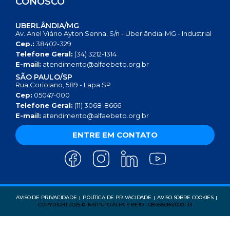
CONOSCO
UBERLÂNDIA/MG
Av. Anel Viário Ayton Senna, S/n - Uberlândia-MG - Industrial
Cep.:
38402-329
Telefone Geral:
(34) 3212-1314
E-mail:
atendimento@alfaebeto.org.br
SÃO PAULO/SP
Rua Coriolano, 589 - Lapa SP
Cep:
05047-000
Telefone Geral:
(11) 3068-8666
E-mail:
atendimento@alfaebeto.org.br
ENTRE EM CONTATO
AVISO DE PRIVACIDADE
POLÍTICA DE PRIVACIDADE
AVISO SOBRE COOKIES
COPYRIGHT 2025 © INSTITUTO ALFA E BETO - 08.458.084/0001-13