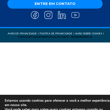
ENTRE EM CONTATO
AVISO DE PRIVACIDADE
POLÍTICA DE PRIVACIDADE
AVISO SOBRE COOKIES
COPYRIGHT 2025 © INSTITUTO ALFA E BETO - 08.458.084/0001-13
Estamos usando cookies para oferecer a você a melhor experiência
em nosso site.
Você pode saber mais sobre quais cookies estamos usando ou