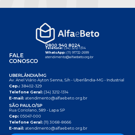
0800 940 8024
Telefone:
(34) 3212-1314
WhatsApp:
(11) 91732-2699
FALE
atendimento@alfaebeto.org.br
CONOSCO
UBERLÂNDIA/MG
Av. Anel Viário Ayton Senna, S/n - Uberlândia-MG - Industrial
Cep.:
38402-329
Telefone Geral:
(34) 3212-1314
E-mail:
atendimento@alfaebeto.org.br
SÃO PAULO/SP
Rua Coriolano, 589 - Lapa SP
Cep:
05047-000
Telefone Geral:
(11) 3068-8666
E-mail:
atendimento@alfaebeto.org.br