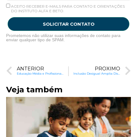
ACEITO RECEBER E-MAILS PARA CONTATO E ORIENTAÇÕES
DO INSTITUTO ALFA E BETO.
SOLICITAR CONTATO
Prometemos não utilizar suas informações de contato para
enviar qualquer tipo de SPAM.
ANTERIOR
PRÓXIMO
Educação Média e Profissional no Brasil: Situação e Caminhos
Inclusão Desigual Amplia Distância Entre Negros e Brancos na Educação
Veja também