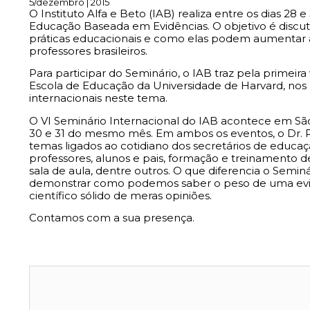
5/dezembro | 2015
O Instituto Alfa e Beto (IAB) realiza entre os dias 28 
Educação Baseada em Evidências. O objetivo é discuti
práticas educacionais e como elas podem aumentar a e
professores brasileiros.
Para participar do Seminário, o IAB traz pela primeira
Escola de Educação da Universidade de Harvard, nos
internacionais neste tema.
O VI Seminário Internacional do IAB acontece em São
30 e 31 do mesmo mês. Em ambos os eventos, o Dr. R
temas ligados ao cotidiano dos secretários de educa
professores, alunos e pais, formação e treinamento de
sala de aula, dentre outros. O que diferencia o Semin
demonstrar como podemos saber o peso de uma evid
científico sólido de meras opiniões.
Contamos com a sua presença.