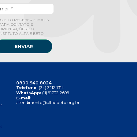
ACEITO RECEBER E-MAILS
PARA CONTATO E
ORIENTAÇÕES DO
INSTITUTO ALFA E BETO.
ENVIAR
0800 940 8024
Telefone:
(34) 3212-1314
WhatsApp:
(11) 91732-2699
E-mail:
atendimento@alfaebeto.org.br
r
r