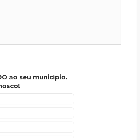
O ao seu município.
nosco!