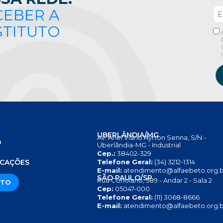
CEBER A
STITUTO
UBERLÂNDIA/MG
Av. Anel Viário Ayrton Senna, S/N -
O
Uberlândia-MG - Industrial
Cep.:
38402-329
S
ICAÇÕES
Telefone Geral:
(34) 3212-1314
E-mail:
atendimento@alfaebeto.org.b
SÃO PAULO/SP
Rua Coriolano, 589 - Andar 2 - Sala 2
ATO
Cep:
05047-000
Telefone Geral:
(11) 3068-8666
E-mail:
atendimento@alfaebeto.org.b