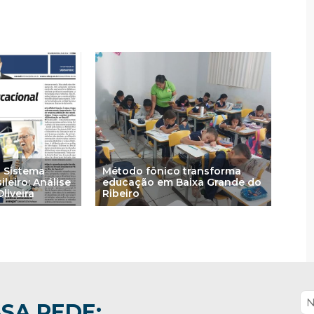
 Sistema
Método fônico transforma
leiro: Análise
educação em Baixa Grande do
liveira
Ribeiro
SA REDE: