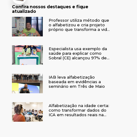
Confira nossos destaques e fique
atualizado
Professor utiliza método que
o alfabetizou e cria projeto
próprio que transforma a vida
de crianças no interior do RS
Especialista usa exemplo da
saúde para explicar como
Sobral (CE) alcançou 97% de
crianças alfabetizadas
IAB leva alfabetização
baseada em evidências a
seminário em Três de Maio
Alfabetização na idade certa:
como transformar dados do
ICA em resultados reais na
rede municipal