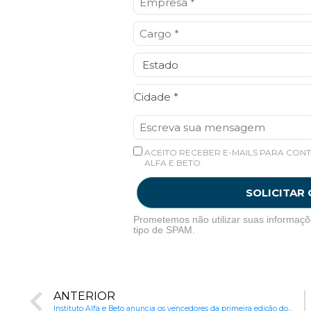
Cidade*
Cidade *
ACEITO RECEBER E-MAILS PARA CONT
ALFA E BETO.
SOLICITAR
Prometemos não utilizar suas informaçõ
tipo de SPAM.
ANTERIOR
Instituto Alfa e Beto anuncia os vencedores da primeira edição do Prêmio Prefeito Nota 10