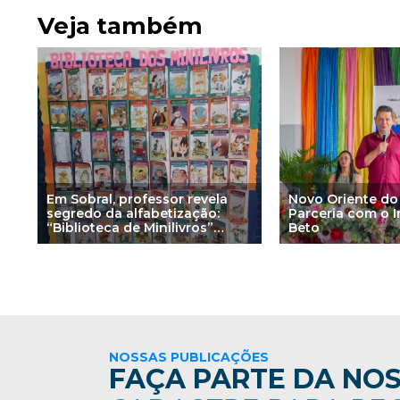
Veja também
Em Sobral, professor revela
Novo Oriente do 
segredo da alfabetização:
Parceria com o In
“Biblioteca de Minilivros”
Beto
transforma aprendizagem na
cidade número 1 do IDEB
NOSSAS PUBLICAÇÕES
FAÇA PARTE DA NOS