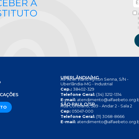
CEBER A
STITUTO
UBERLÂNDIA/MG
Av. Anel Viário Ayrton Senna, S/N -
O
Uberlândia-MG - Industrial
Cep.:
38402-329
S
ICAÇÕES
Telefone Geral:
(34) 3212-1314
E-mail:
atendimento@alfaebeto.org.b
SÃO PAULO/SP
Rua Coriolano, 589 - Andar 2 - Sala 2
ATO
Cep:
05047-000
Telefone Geral:
(11) 3068-8666
E-mail:
atendimento@alfaebeto.org.b