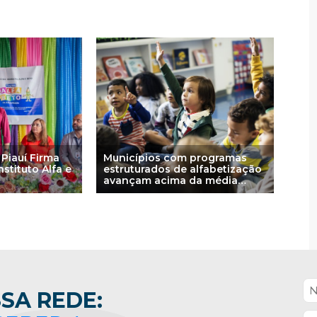
Piauí Firma
Municípios com programas
stituto Alfa e
estruturados de alfabetização
avançam acima da média
nacional, aponta nova
avaliação do MEC
SA REDE: