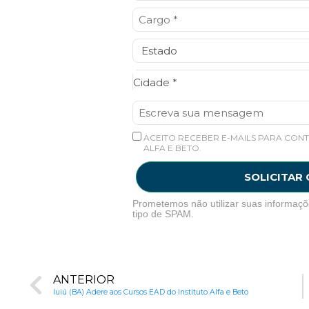
Cidade*
Cidade *
ACEITO RECEBER E-MAILS PARA CONT
ALFA E BETO.
SOLICITAR
Prometemos não utilizar suas informaçõ
tipo de SPAM.
ANTERIOR
Iuiú (BA) Adere aos Cursos EAD do Instituto Alfa e Beto