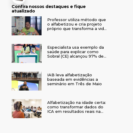
Confira nossos destaques e fique
atualizado
Professor utiliza método que
o alfabetizou e cria projeto
próprio que transforma a vida
de crianças no interior do RS
Especialista usa exemplo da
saúde para explicar como
Sobral (CE) alcançou 97% de
crianças alfabetizadas
IAB leva alfabetização
baseada em evidências a
seminário em Três de Maio
Alfabetização na idade certa:
como transformar dados do
ICA em resultados reais na
rede municipal