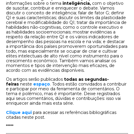
informações sobre o tema
inteligência,
com o objetivo
de suscitar, contribuir e enriquecer o debate. Vamos
discutir o conceito de inteligência; falar de fator G; definir
QI e suas características; discutir os limites da plasticidade
cerebral e modificabilidade do QI; tratar da importância de
habilidades não-cognitivas, como o controle executivo e
as habilidades socioemocionais; mostrar evidências a
respeito da relação entre QI e os vários indicadores de
desempenho das pessoas na escola e na vida; e destacar
a importância dos países promoverem oportunidades para
todo, mas especialmente se ocupar de criar e cultivar
elites intelectuais de alto nível como instrumento para o
crescimento econômico. Também vamos analisar os
momentos e tipos de intervenção mais eficazes, de
acordo com as evidências disponíveis.
Os artigos serão publicados
todas as segundas-
feiras
neste
espaço
. Todos estão convidados a contribuir
e participar por meio da ferramenta de comentários. O
tema é polêmico, mas é importante. Deixe registrados
aqui seus comentários, dúvidas e contribuições: isso vai
enriquecer ainda mais esta série.
Clique aqui
para acessar as referências bibliográficas
citadas neste post.
*****