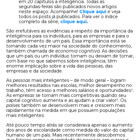
em 20 capítulos a inteligência. Todas as
segundas-feiras são publicados novos artigos
neste espaço. Acompanhe!
Clique aqui
e veja
todos os posts já publicados. Para ver o índice
completo da série,
clique aqui
.
São irrefutáveis as evidências a respeito da importância da
inteligência para os indivíduos, para as empresas e para o
desenvolvimento de um país. Essa importância está se
tornando cada vez maior na sociedade do conhecimento,
também chamada de
economia cognitiva
. As decisões
que um país ou um indivíduo tomam ou deixam de tomar,
com base no que sabemos sobre inteligência, têm
enorme implicação sobre a vida das pessoas, das
empresas e da sociedade.
As
pessoas
mais inteligentes – de modo geral – logram
melhores resultados nas escolas, melhor desempenho no
trabalho, têm acesso a melhores salários e oportunidades¹.
As
empresas
se tornam mais competitivas quando seu
capital cognitivo aumenta e as ajudam a criar valor². Os
países
também se desenvolvem mais e crescem mais
rapidamente na medida em que possuem populações
mais inteligentes.
Até pouco tempo atrás se considerava apenas o aumento
dos anos de escolaridade como medida do valor do capital
humano de um país. Mais recentemente descobrimos
que fatores como a quantidade de pessoas em cursos e