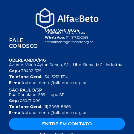
0800 940 8024
Telefone:
(34) 3212-1314
WhatsApp:
(11) 91732-2699
FALE
atendimento@alfaebeto.org.br
CONOSCO
UBERLÂNDIA/MG
Av. Anel Viário Ayton Senna, S/n - Uberlândia-MG - Industrial
Cep.:
38402-329
Telefone Geral:
(34) 3212-1314
E-mail:
atendimento@alfaebeto.org.br
SÃO PAULO/SP
Rua Coriolano, 589 - Lapa SP
Cep:
05047-000
Telefone Geral:
(11) 3068-8666
E-mail:
atendimento@alfaebeto.org.br
ENTRE EM CONTATO