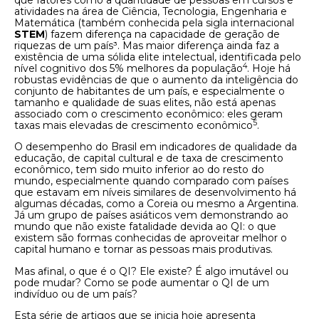
atividades na área de Ciência, Tecnologia, Engenharia e
Matemática (também conhecida pela sigla internacional
STEM
) fazem diferença na capacidade de geração de
riquezas de um país³. Mas maior diferença ainda faz a
existência de uma sólida elite intelectual, identificada pelo
4
nível cognitivo dos 5% melhores da população
. Hoje há
robustas evidências de que o aumento da inteligência do
conjunto de habitantes de um país, e especialmente o
tamanho e qualidade de suas elites, não está apenas
associado com o crescimento econômico: eles geram
5
taxas mais elevadas de crescimento econômico
.
O desempenho do Brasil em indicadores de qualidade da
educação, de capital cultural e de taxa de crescimento
econômico, tem sido muito inferior ao do resto do
mundo, especialmente quando comparado com países
que estavam em níveis similares de desenvolvimento há
algumas décadas, como a Coreia ou mesmo a Argentina.
Já um grupo de países asiáticos vem demonstrando ao
mundo que não existe fatalidade devida ao QI: o que
existem são formas conhecidas de aproveitar melhor o
capital humano e tornar as pessoas mais produtivas.
Mas afinal, o que é o QI? Ele existe? É algo imutável ou
pode mudar? Como se pode aumentar o QI de um
indivíduo ou de um país?
Esta série de artigos que se inicia hoje apresenta