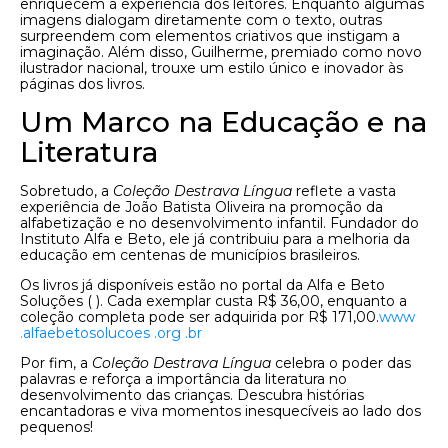
enriquecem a experiência dos leitores. Enquanto algumas
imagens dialogam diretamente com o texto, outras
surpreendem com elementos criativos que instigam a
imaginação. Além disso, Guilherme, premiado como novo
ilustrador nacional, trouxe um estilo único e inovador às
páginas dos livros.
Um Marco na Educação e na
Literatura
Sobretudo, a
Coleção Destrava Língua
reflete a vasta
experiência de João Batista Oliveira na promoção da
alfabetização e no desenvolvimento infantil. Fundador do
Instituto Alfa e Beto, ele já contribuiu para a melhoria da
educação em centenas de municípios brasileiros.
Os livros já disponíveis estão no portal da Alfa e Beto
Soluções ( ). Cada exemplar custa R$ 36,00, enquanto a
coleção completa pode ser adquirida por R$ 171,00.
www
.alfaebetosolucoes
.org
.br
Por fim, a
Coleção Destrava Língua
celebra o poder das
palavras e reforça a importância da literatura no
desenvolvimento das crianças. Descubra histórias
encantadoras e viva momentos inesquecíveis ao lado dos
pequenos!