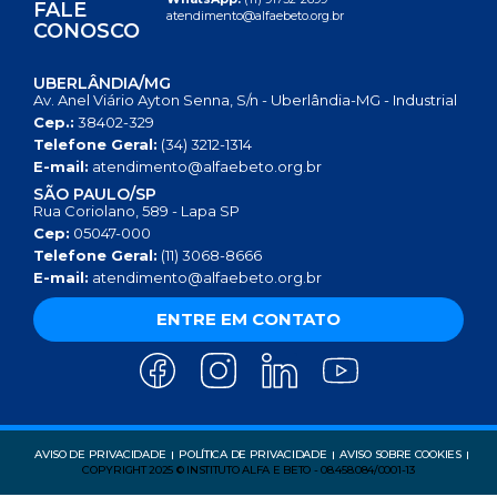
FALE
atendimento@alfaebeto.org.br
CONOSCO
UBERLÂNDIA/MG
Av. Anel Viário Ayton Senna, S/n - Uberlândia-MG - Industrial
Cep.:
38402-329
Telefone Geral:
(34) 3212-1314
E-mail:
atendimento@alfaebeto.org.br
SÃO PAULO/SP
Rua Coriolano, 589 - Lapa SP
Cep:
05047-000
Telefone Geral:
(11) 3068-8666
E-mail:
atendimento@alfaebeto.org.br
ENTRE EM CONTATO
AVISO DE PRIVACIDADE
POLÍTICA DE PRIVACIDADE
AVISO SOBRE COOKIES
COPYRIGHT 2025 © INSTITUTO ALFA E BETO - 08.458.084/0001-13