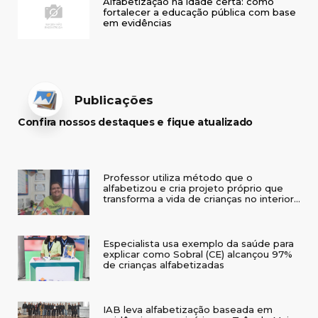
Alfabetização na idade certa: como
fortalecer a educação pública com base
em evidências
Publicações
Confira nossos destaques e fique atualizado
Professor utiliza método que o
alfabetizou e cria projeto próprio que
transforma a vida de crianças no interior
do RS
Especialista usa exemplo da saúde para
explicar como Sobral (CE) alcançou 97%
de crianças alfabetizadas
IAB leva alfabetização baseada em
evidências a seminário em Três de Maio