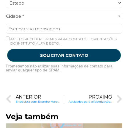
Cidade*
Cidade *
ACEITO RECEBER E-MAILS PARA CONTATO E ORIENTAÇÕES
DO INSTITUTO ALFA E BETO.
SOLICITAR CONTATO
Prometemos não utilizar suas informações de contato para
enviar qualquer tipo de SPAM.
ANTERIOR
PRÓXIMO
Entrevista com Evandro Marenda: Conexão Arte e Educação
Atividades para alfabetização: conhecimento do alfabeto
Veja também