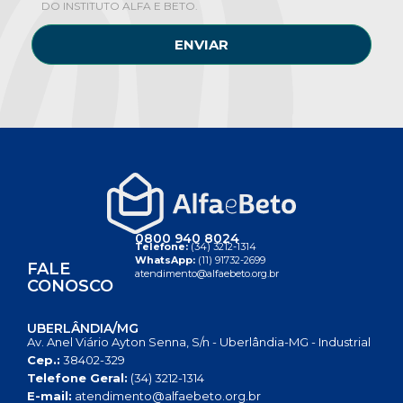
DO INSTITUTO ALFA E BETO.
ENVIAR
0800 940 8024
Telefone:
(34) 3212-1314
WhatsApp:
(11) 91732-2699
FALE
atendimento@alfaebeto.org.br
CONOSCO
UBERLÂNDIA/MG
Av. Anel Viário Ayton Senna, S/n - Uberlândia-MG - Industrial
Cep.:
38402-329
Telefone Geral:
(34) 3212-1314
E-mail:
atendimento@alfaebeto.org.br