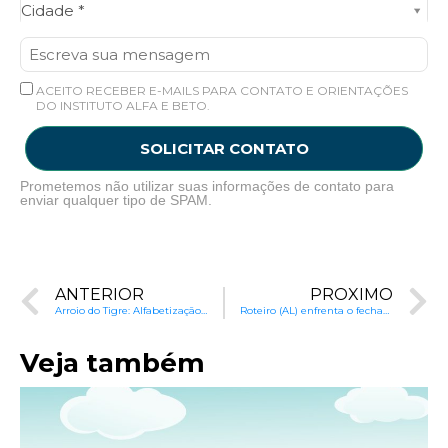
Cidade*
Cidade *
ACEITO RECEBER E-MAILS PARA CONTATO E ORIENTAÇÕES
DO INSTITUTO ALFA E BETO.
SOLICITAR CONTATO
Prometemos não utilizar suas informações de contato para
enviar qualquer tipo de SPAM.
ANTERIOR
PRÓXIMO
Arroio do Tigre: Alfabetização com Aulas Programadas e Videoaulas
Roteiro (AL) enfrenta o fechamento das escolas com ensino remoto
Veja também