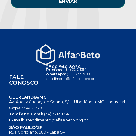
ENVIAR
0800 940 8024
Telefone:
(34) 3212-1314
WhatsApp:
(11) 91732-2699
FALE
atendimento@alfaebeto.org.br
CONOSCO
UBERLÂNDIA/MG
Av. Anel Viário Ayton Senna, S/n - Uberlândia-MG - Industrial
Cep.:
38402-329
Telefone Geral:
(34) 3212-1314
E-mail:
atendimento@alfaebeto.org.br
SÃO PAULO/SP
Rua Coriolano, 589 - Lapa SP