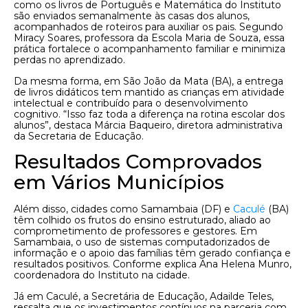
como os livros de Português e Matemática do Instituto
são enviados semanalmente às casas dos alunos,
acompanhados de roteiros para auxiliar os pais. Segundo
Miracy Soares, professora da Escola Maria de Souza, essa
prática fortalece o acompanhamento familiar e minimiza
perdas no aprendizado.
Da mesma forma, em São João da Mata (BA), a entrega
de livros didáticos tem mantido as crianças em atividade
intelectual e contribuído para o desenvolvimento
cognitivo. “Isso faz toda a diferença na rotina escolar dos
alunos”, destaca Márcia Baqueiro, diretora administrativa
da Secretaria de Educação.
Resultados Comprovados
em Vários Municípios
Além disso, cidades como Samambaia (DF) e
Caculé
(BA)
têm colhido os frutos do ensino estruturado, aliado ao
comprometimento de professores e gestores. Em
Samambaia, o uso de sistemas computadorizados de
informação e o apoio das famílias têm gerado confiança e
resultados positivos. Conforme explica Ana Helena Munro,
coordenadora do Instituto na cidade.
Já em Caculé, a Secretária de Educação, Adailde Teles,
ressalta que os investimentos contínuos na parceria com