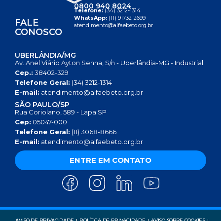
0800 940 8024
Telefone:
(34) 3212-1314
WhatsApp:
(11) 91732-2699
FALE
atendimento@alfaebeto.org.br
CONOSCO
UBERLÂNDIA/MG
Av. Anel Viário Ayton Senna, S/n - Uberlândia-MG - Industrial
Cep.:
38402-329
Telefone Geral:
(34) 3212-1314
E-mail:
atendimento@alfaebeto.org.br
SÃO PAULO/SP
Rua Coriolano, 589 - Lapa SP
Cep:
05047-000
Telefone Geral:
(11) 3068-8666
E-mail:
atendimento@alfaebeto.org.br
ENTRE EM CONTATO
AVISO DE PRIVACIDADE
POLÍTICA DE PRIVACIDADE
AVISO SOBRE COOKIES