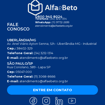
0800 940 8024
Telefone:
(34) 3212-1314
WhatsApp:
(11) 91732-2699
FALE
atendimento@alfaebeto.org.br
CONOSCO
UBERLÂNDIA/MG
Av. Anel Viário Ayton Senna, S/n - Uberlândia-MG - Industrial
Cep.:
38402-329
Telefone Geral:
(34) 3212-1314
E-mail:
atendimento@alfaebeto.org.br
SÃO PAULO/SP
Rua Coriolano, 589 - Lapa SP
Cep:
05047-000
Telefone Geral:
(11) 3068-8666
E-mail:
atendimento@alfaebeto.org.br
ENTRE EM CONTATO