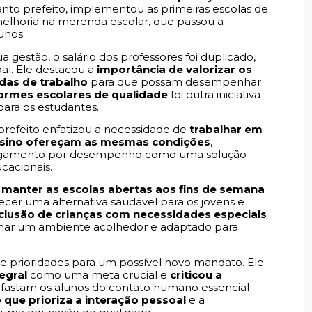
to prefeito, implementou as primeiras escolas de
elhoria na merenda escolar, que passou a
unos.
gestão, o salário dos professores foi duplicado,
pal. Ele destacou a
importância de valorizar os
das de trabalho
para que possam desempenhar
formes escolares de qualidade
foi outra iniciativa
para os estudantes.
prefeito enfatizou a necessidade de
trabalhar em
 ensino ofereçam as mesmas condições
,
pagamento por desempenho como uma solução
cacionais.
e
manter as escolas abertas aos fins de semana
recer uma alternativa saudável para os jovens e
nclusão de crianças com necessidades especiais
onar um ambiente acolhedor e adaptado para
 e prioridades para um possível novo mandato. Ele
egral
como uma meta crucial e
criticou a
fastam os alunos do contato humano essencial
 que prioriza a interação pessoal
e a