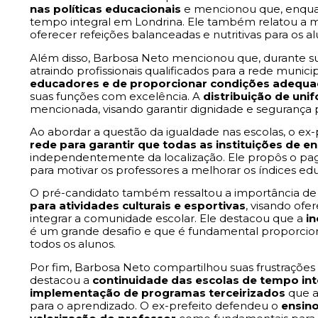
nas políticas educacionais
e mencionou que, enquan
tempo integral em Londrina. Ele também relatou a m
oferecer refeições balanceadas e nutritivas para os al
Além disso, Barbosa Neto mencionou que, durante sua 
atraindo profissionais qualificados para a rede munici
educadores e de proporcionar condições adequa
suas funções com excelência. A
distribuição de uni
mencionada, visando garantir dignidade e segurança 
Ao abordar a questão da igualdade nas escolas, o ex-
rede para garantir que todas as instituições de
independentemente da localização. Ele propôs o 
para motivar os professores a melhorar os índices edu
O pré-candidato também ressaltou a importância d
para atividades culturais e esportivas
, visando ofe
integrar a comunidade escolar. Ele destacou que a
i
é um grande desafio e que é fundamental proporci
todos os alunos.
Por fim, Barbosa Neto compartilhou suas frustrações
destacou a
continuidade das escolas de tempo int
implementação de programas terceirizados
que a
para o aprendizado. O ex-prefeito defendeu o
ensino