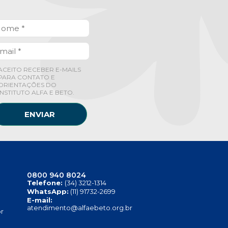
ACEITO RECEBER E-MAILS
PARA CONTATO E
ORIENTAÇÕES DO
INSTITUTO ALFA E BETO.
ENVIAR
0800 940 8024
Telefone:
(34) 3212-1314
WhatsApp:
(11) 91732-2699
E-mail:
atendimento@alfaebeto.org.br
r