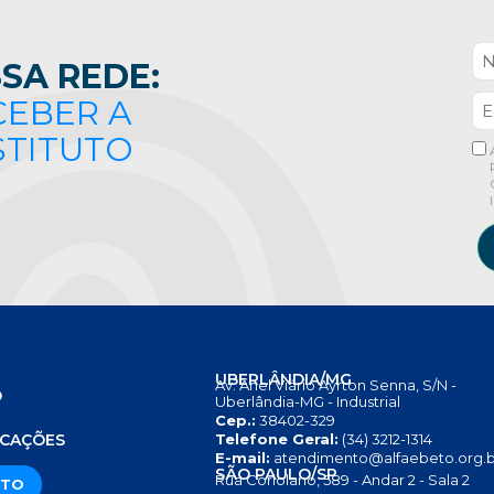
SA REDE:
CEBER A
STITUTO
UBERLÂNDIA/MG
Av. Anel Viário Ayrton Senna, S/N -
O
Uberlândia-MG - Industrial
Cep.:
38402-329
S
ICAÇÕES
Telefone Geral:
(34) 3212-1314
E-mail:
atendimento@alfaebeto.org.b
SÃO PAULO/SP
Rua Coriolano, 589 - Andar 2 - Sala 2
ATO