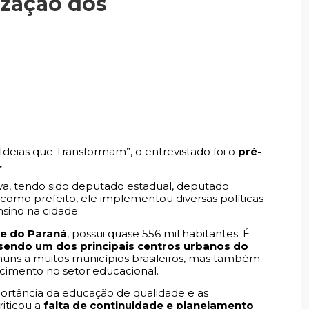
ização dos
Ideias que Transformam”, o entrevistado foi o
pré-
.
tiva, tendo sido deputado estadual, deputado
como prefeito, ele implementou diversas políticas
nsino na cidade.
te do Paraná
, possui quase 556 mil habitantes. É
 sendo um dos principais centros urbanos do
muns a muitos municípios brasileiros, mas também
cimento no setor educacional.
portância da educação de qualidade e as
riticou a
falta de continuidade e planejamento