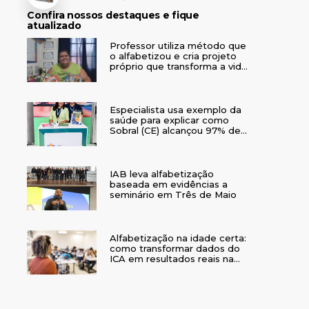
Confira nossos destaques e fique
atualizado
Professor utiliza método que
o alfabetizou e cria projeto
próprio que transforma a vida
de crianças no interior do RS
Especialista usa exemplo da
saúde para explicar como
Sobral (CE) alcançou 97% de
crianças alfabetizadas
IAB leva alfabetização
baseada em evidências a
seminário em Três de Maio
Alfabetização na idade certa:
como transformar dados do
ICA em resultados reais na
rede municipal