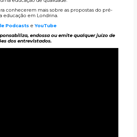
uma educação de qualidade.
ra conhecerem mais sobre as propostas do pré-
da educação em Londrina.
le Podcasts
e
YouTube
sponsabiliza, endossa ou emite qualquer juízo de
ões dos entrevistados.