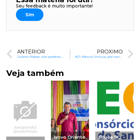
Seu feedback é muito importante!
Sim
ANTERIOR
PRÓXIMO
Juliano Polese, vice-prefeito e pré-candidato à Prefeitura de Lages (SC): Equidade no ensino e gestão orçamentária na educação
#21: Marcus Vinicius, pré-candidato à Prefeitura de Valparaíso de Goiás (GO): Continuidade de projetos pedagógicos e avanços na alfabetização
Veja também
Novo Oriente
Educa SC: