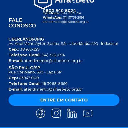
0800 940 8024
Telefone:
(34) 3212-1314
WhatsApp:
(11) 91732-2699
FALE
atendimento@alfaebeto.org.br
CONOSCO
UBERLÂNDIA/MG
Av. Anel Viário Ayton Senna, S/n - Uberlândia-MG - Industrial
Cep.:
38402-329
Telefone Geral:
(34) 3212-1314
E-mail:
atendimento@alfaebeto.org.br
SÃO PAULO/SP
Rua Coriolano, 589 - Lapa SP
Cep:
05047-000
Telefone Geral:
(11) 3068-8666
E-mail:
atendimento@alfaebeto.org.br
ENTRE EM CONTATO