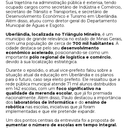
Sua trajetória na administração pública é extensa, tendo
ocupado cargos como secretário de Indústria e Comércio,
secretário de Trânsito e Transportes, e secretário de
Desenvolvimento Econômico e Turismo em Uberlândia.
Além disso, atuou como diretor-geral do Departamento
Municipal de Águas e Esgoto.
Uberlândia, localizada no Triângulo Mineiro
, é um
município de grande relevância no estado de Minas Gerais,
com uma população de cerca de
700 mil habitantes
. A
cidade destaca-se pelo seu
desenvolvimento
econômico acelerado
, posicionando-se como um
importante
pólo regional de logística e comércio
,
devido à sua localização estratégica.
Durante o episódio, o atual vice-prefeito falou sobre a
situação atual da educação em Uberlândia e os planos
para o futuro, caso seja eleito prefeito. Ele ressaltou que a
rede pública municipal atende 71 mil alunos distribuídos
em 142 escolas, com um
foco significativo na
qualidade da merenda escolar
, que já foi premiada
nacionalmente. Além disso, Paulo destacou a importância
dos
laboratórios de informática
e do
ensino de
robótica
nas escolas, iniciativas que já foram
implementadas e que ele pretende expandir.
Um dos pontos centrais da entrevista foi a proposta de
aumentar o número de escolas em tempo integral.