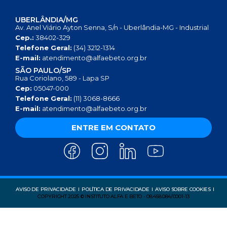
UBERLÂNDIA/MG
Av. Anel Viário Ayton Senna, S/n - Uberlândia-MG - Industrial
Cep.:
38402-329
Telefone Geral:
(34) 3212-1314
E-mail:
atendimento@alfaebeto.org.br
SÃO PAULO/SP
Rua Coriolano, 589 - Lapa SP
Cep:
05047-000
Telefone Geral:
(11) 3068-8666
E-mail:
atendimento@alfaebeto.org.br
ENTRE EM CONTATO
AVISO DE PRIVACIDADE
POLÍTICA DE PRIVACIDADE
AVISO SOBRE COOKIES
COPYRIGHT 2025 © INSTITUTO ALFA E BETO - 08.458.084/0001-13