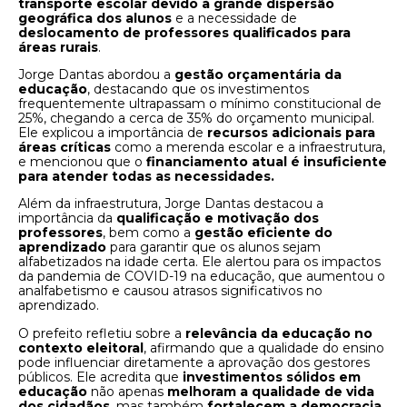
transporte escolar devido à grande dispersão
geográfica dos alunos
e a necessidade de
deslocamento de professores qualificados para
áreas rurais
.
Jorge Dantas abordou a
gestão orçamentária da
educação
, destacando que os investimentos
frequentemente ultrapassam o mínimo constitucional de
25%, chegando a cerca de 35% do orçamento municipal.
Ele explicou a importância de
recursos adicionais para
áreas críticas
como a merenda escolar e a infraestrutura,
e mencionou que o
financiamento atual é insuficiente
para atender todas as necessidades.
Além da infraestrutura, Jorge Dantas destacou a
importância da
qualificação e motivação dos
professores
, bem como a
gestão eficiente do
aprendizado
para garantir que os alunos sejam
alfabetizados na idade certa. Ele alertou para os impactos
da pandemia de COVID-19 na educação, que aumentou o
analfabetismo e causou atrasos significativos no
aprendizado.
O prefeito refletiu sobre a
relevância da educação no
contexto eleitoral
, afirmando que a qualidade do ensino
pode influenciar diretamente a aprovação dos gestores
públicos. Ele acredita que
investimentos sólidos em
educação
não apenas
melhoram a qualidade de vida
dos cidadãos
, mas também
fortalecem a democracia