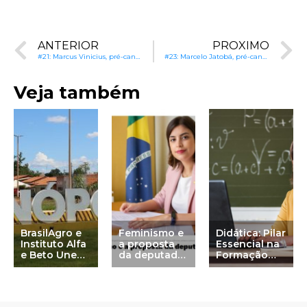
ANTERIOR
PRÓXIMO
#21: Marcus Vinicius, pré-candidato à Prefeitura de Valparaíso de Goiás (GO): Continuidade de projetos pedagógicos e avanços na alfabetização
#23: Marcelo Jatobá, pré-candidato à Prefeitura de Piracuruca (PI): Adequação de infraestrutura e gestão eficiente dos recursos educacionais
Veja também
BrasilAgro e
Feminismo e
Didática: Pilar
Instituto Alfa
a proposta
Essencial na
e Beto Unem
da deputada
Formação
Forças para
Tabata
dos
Melhorar a
Amaral
Professores
Educação em
Baianópolis