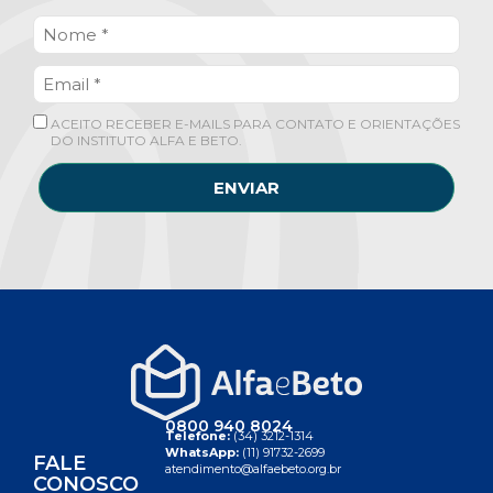
ACEITO RECEBER E-MAILS PARA CONTATO E ORIENTAÇÕES
DO INSTITUTO ALFA E BETO.
ENVIAR
0800 940 8024
Telefone:
(34) 3212-1314
WhatsApp:
(11) 91732-2699
FALE
atendimento@alfaebeto.org.br
CONOSCO