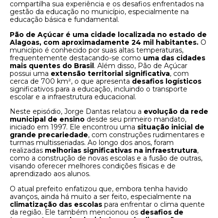
compartilha sua experiência e os desafios enfrentados na
gestão da educação no município, especialmente na
educação básica e fundamental.
Pão de Açúcar é uma cidade localizada no estado de
Alagoas, com aproximadamente 24 mil habitantes.
O
município é conhecido por suas altas temperaturas,
frequentemente destacando-se como
uma das cidades
mais quentes do Brasil
. Além disso, Pão de Açúcar
possui uma
extensão territorial significativa
, com
cerca de 700 km², o que apresenta
desafios logísticos
significativos para a educação, incluindo o transporte
escolar e a infraestrutura educacional.
Neste episódio, Jorge Dantas relatou a
evolução da rede
municipal de ensino
desde seu primeiro mandato,
iniciado em 1997. Ele encontrou uma
situação inicial de
grande precariedade
, com construções rudimentares e
turmas multisseriadas. Ao longo dos anos, foram
realizadas
melhorias significativas na infraestrutura
,
como a construção de novas escolas e a fusão de outras,
visando oferecer melhores condições físicas e de
aprendizado aos alunos.
O atual prefeito enfatizou que, embora tenha havido
avanços, ainda há muito a ser feito, especialmente na
climatização das escolas
para enfrentar o clima quente
da região. Ele também mencionou os
desafios de