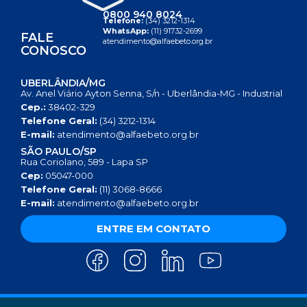
0800 940 8024
Telefone:
(34) 3212-1314
WhatsApp:
(11) 91732-2699
FALE
atendimento@alfaebeto.org.br
CONOSCO
UBERLÂNDIA/MG
Av. Anel Viário Ayton Senna, S/n - Uberlândia-MG - Industrial
Cep.:
38402-329
Telefone Geral:
(34) 3212-1314
E-mail:
atendimento@alfaebeto.org.br
SÃO PAULO/SP
Rua Coriolano, 589 - Lapa SP
Cep:
05047-000
Telefone Geral:
(11) 3068-8666
E-mail:
atendimento@alfaebeto.org.br
ENTRE EM CONTATO