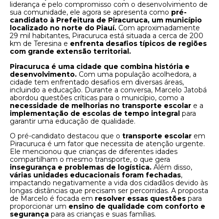
liderança e pelo compromisso com o desenvolvimento de
sua comunidade, ele agora se apresenta como
pré-
candidato à Prefeitura de Piracuruca, um município
localizado no norte do Piauí.
Com aproximadamente
29 mil habitantes, Piracuruca está situada a cerca de 200
km de Teresina e
enfrenta desafios típicos de regiões
com grande extensão territorial.
Piracuruca é uma cidade que combina história e
desenvolvimento.
Com uma população acolhedora, a
cidade tem enfrentado desafios em diversas áreas,
incluindo a educação. Durante a conversa, Marcelo Jatobá
abordou questões críticas para o município, como a
necessidade de melhorias no transporte escolar
e a
implementação de escolas de tempo integral
para
garantir uma educação de qualidade.
O pré-candidato destacou que o
transporte escolar
em
Piracuruca é um fator que necessita de atenção urgente.
Ele mencionou que crianças de diferentes idades
compartilham o mesmo transporte, o que gera
insegurança e problemas de logística.
Além disso,
várias unidades educacionais foram fechadas
,
impactando negativamente a vida dos cidadãos devido às
longas distâncias que precisam ser percorridas. A proposta
de Marcelo é focada em
resolver essas questões
para
proporcionar um
ensino de qualidade com conforto e
segurança
para as crianças e suas famílias.