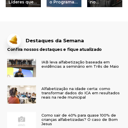
Líderes que
o Programa
no
Inspiram a
Alfa e Beto
protagonismo
Educação
de
do aluno
Alfabetização
se destacam
na avaliação
do MEC
Destaques da Semana
Confira nossos destaques e fique atualizado
IAB leva alfabetização baseada em
evidências a seminário em Três de Maio
Alfabetização na idade certa: como
transformar dados do ICA em resultados
reais na rede municipal
Como sair de 40% para quase 100% de
crianças alfabetizadas? O caso de Bom
Jesus