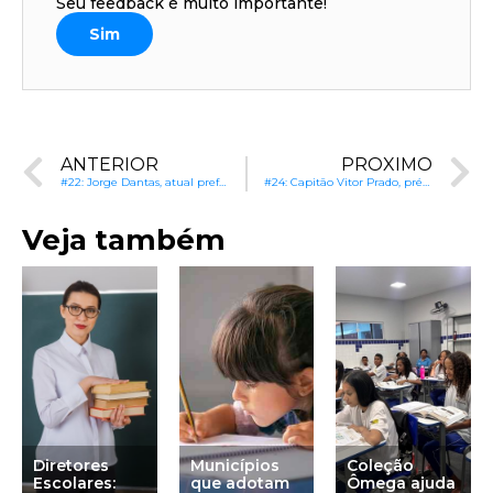
Seu feedback é muito importante!
Sim
ANTERIOR
PRÓXIMO
#22: Jorge Dantas, atual prefeito e pré-candidato à reeleição em Pão de Açúcar (AL): Gestão da educação básica e fundamental
#24: Capitão Vitor Prado, pré-candidato à Prefeitura de Timóteo (MG): Igualdade e valorização na educação municipal
Veja também
Diretores
Municípios
Coleção
Escolares:
que adotam
Ômega ajuda