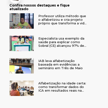
Confira nossos destaques e fique
atualizado
Professor utiliza método que
o alfabetizou e cria projeto
próprio que transforma a vida
de crianças no interior do RS
Especialista usa exemplo da
saúde para explicar como
Sobral (CE) alcançou 97% de
crianças alfabetizadas
IAB leva alfabetização
baseada em evidências a
seminário em Três de Maio
Alfabetização na idade certa:
como transformar dados do
ICA em resultados reais na
rede municipal