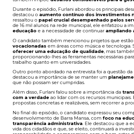
Durante o episódio, Furlani abordou os principais de
destacou o
aumento contínuo dos investimentos 
ressaltou o
papel crucial desempenhado pelos ser
de 16 mil alunos na rede municipal, ele enfatizou a i
educação
e a necessidade de continuar
ampliando 
O candidato também mencionou projetos que estão
vocacionadas
em áreas como música e tecnologia. S
oferecer uma educação de qualidade
, mas tamb
proporcionando-lhes as ferramentas necessárias par
trabalho quanto em universidades.
Outro ponto abordado na entrevista foi a questão da
destacou a importância de se manter um
planejamen
que não possam ser cumpridas.
Além disso, Furlani falou sobre a importância da
tran
com a verdade
ao lidar com os recursos municipais
propostas concretas e realizáveis, sem recorrer a pr
No final do episódio, o candidato expressou seu co
desenvolvimento de Barra Mansa, com
foco na educ
transparência administrativa
. Ele destacou que a e
vida dos cidadãos e que, se eleito, continuará a inve