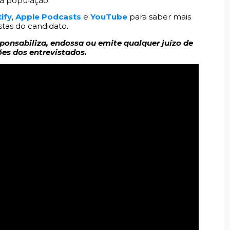
a população.
ify
,
Apple Podcasts
e
YouTube
para saber mais
tas do candidato.
sponsabiliza, endossa ou emite qualquer juízo de
ões dos entrevistados.