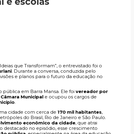
 e escolas
Ideias que Transformam”, o entrevistado foi o
rlani
. Durante a conversa, conduzida pelo
s visões e planos para o futuro da educação no
 pública em Barra Mansa. Ele foi
vereador por
 Câmara Municipal
e ocupou os cargos de
icípio
.
 uma cidade com cerca de
170 mil habitantes
,
trópoles do Brasil, Rio de Janeiro e São Paulo.
lvimento econômico da cidade
, que atrai
mo destacado no episódio, esse crescimento
tão pública
, especialmente na área da educação.