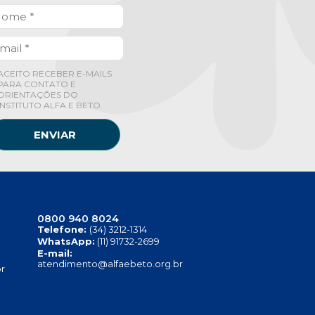
ACEITO RECEBER E-MAILS
PARA CONTATO E
ORIENTAÇÕES DO
INSTITUTO ALFA E BETO.
ENVIAR
0800 940 8024
Telefone:
(34) 3212-1314
WhatsApp:
(11) 91732-2699
E-mail:
atendimento@alfaebeto.org.br
r