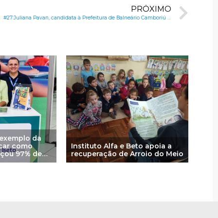
PRÓXIMO
#27:Juliana Pavan, candidata à Prefeitura de Balneário Camboriú (SC): A urgência de reestruturar e ampliar a educação pública na cidade
 exemplo da
icar como
Instituto Alfa e Beto apoia a
ançou 97% de
recuperação de Arroio do Meio
izadas