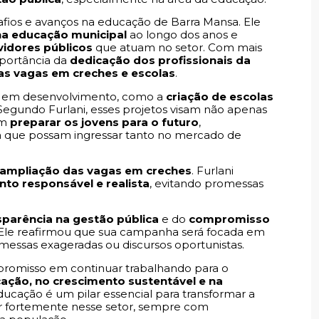
safios e avanços na educação de Barra Mansa. Ele
na educação municipal
ao longo dos anos e
vidores públicos
que atuam no setor. Com mais
mportância da
dedicação dos profissionais da
as vagas em creches e escolas
.
 em desenvolvimento, como a
criação de escolas
egundo Furlani, esses projetos visam não apenas
ém
preparar os jovens para o futuro
,
a que possam ingressar tanto no mercado de
ampliação das vagas em creches
. Furlani
to responsável e realista
, evitando promessas
sparência na gestão pública
e do
compromisso
. Ele reafirmou que sua campanha será focada em
omessas exageradas ou discursos oportunistas.
mpromisso em continuar trabalhando para o
ação, no crescimento sustentável e na
ducação é um pilar essencial para transformar a
stir fortemente nesse setor, sempre com