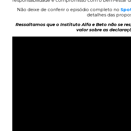
responsabilidade e compromisso com o bem-estar d
Não deixe de conferir o episódio completo no
Spot
detalhes das propos
Ressaltamos que o Instituto Alfa e Beto não se re
valor sobre as declaraç