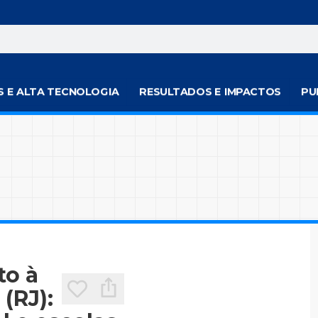
S E ALTA TECNOLOGIA
RESULTADOS E IMPACTOS
PU
to à
(RJ):