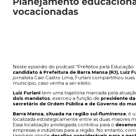
Planejamento educacional
vocacionadas
Neste episódio do podcast “Prefeitos pela Educação: 
candidato à Prefeitura de Barra Mansa (RJ), Luiz Fu
jornalista Caio Castro Lima, Furlani compartilhou sua
município, caso venha a ser eleito.
Luiz Furlani
tem uma trajetória marcada pela atuação
dois mandatos
, exerceu a função de
presidente da
secretário de Ordem Pública e de Governo do mun
Barra Mansa, situada na região sul-fluminense
, é
localizada estrategicamente entre as duas maiores me
Essa localização privilegiada contribui para o
desenvo
empresas e indústrias para a região. No entanto, co
também impõe
desafios consideráveis para a ges