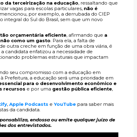
o da terceirização na educação
, ressaltando que
izar vagas para escolas particulares,
não é
a mencionou, por exemplo, a derrubada do CIEP
o integral do Sul do Brasil, sem que um novo
tão orçamentária eficiente
, afirmando que
a
e não como um gasto
. Para ela, a falta de
de outra creche em função de uma obra viária, é
 a candidata enfatizou a necessidade de
cionando problemas estruturais que impactam
rçando seu compromisso com a educação em
à Prefeitura, a educação será uma prioridade em
 essencial para o desenvolvimento econômico e
s recursos
e por uma
gestão pública eficiente
,
ify
,
Apple Podcasts
e
YouTube
para saber mais
tas da candidata.
sponsabiliza, endossa ou emite qualquer juízo de
ões dos entrevistados.