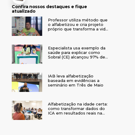
Confira nossos destaques e fique
atualizado
Professor utiliza método que
o alfabetizou e cria projeto
próprio que transforma a vida
de crianças no interior do RS
Especialista usa exemplo da
saúde para explicar como
Sobral (CE) alcançou 97% de
crianças alfabetizadas
IAB leva alfabetização
baseada em evidências a
seminário em Três de Maio
Alfabetização na idade certa:
como transformar dados do
ICA em resultados reais na
rede municipal