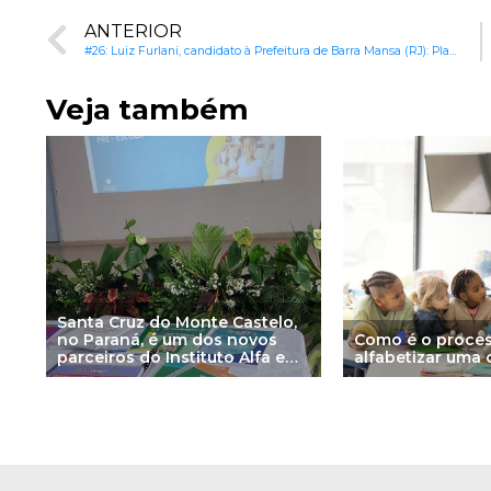
ANTERIOR
#26: Luiz Furlani, candidato à Prefeitura de Barra Mansa (RJ): Planejamento educacional e escolas vocacionadas
Veja também
Santa Cruz do Monte Castelo,
no Paraná, é um dos novos
Como é o proce
parceiros do Instituto Alfa e
alfabetizar uma 
Beto em 2025