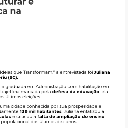
uturar e
ca na
Ideias que Transformam,” a entrevistada foi
Juliana
iú (SC).
ia e graduada em Administração com habilitação em
trajetória marcada pela
defesa da educação
, ela
as últimas eleições.
é uma cidade conhecida por sua prosperidade e
adamente
139 mil habitantes
. Juliana enfatizou a
colas
e criticou a
falta de ampliação do ensino
populacional dos últimos dez anos.