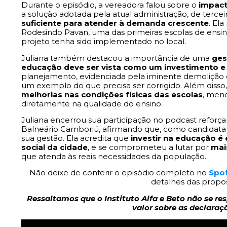
Durante o episódio, a vereadora falou sobre o
impact
a solução adotada pela atual administração, de terceir
suficiente para atender à demanda crescente
. El
Rodesindo Pavan, uma das primeiras escolas de ensin
projeto tenha sido implementado no local.
Juliana também destacou a importância de uma
ges
educação deve ser vista como um investimento 
planejamento, evidenciada pela iminente demolição 
um exemplo do que precisa ser corrigido. Além disso,
melhorias nas condições físicas das escolas
, men
diretamente na qualidade do ensino.
Juliana encerrou sua participação no podcast refo
Balneário Camboriú, afirmando que, como candidata 
sua gestão. Ela acredita que
investir na educação é
social da cidade
, e se comprometeu a lutar por
mai
que atenda às reais necessidades da população.
Não deixe de conferir o episódio completo no
Spot
detalhes das propos
Ressaltamos que o Instituto Alfa e Beto não se re
valor sobre as declaraç