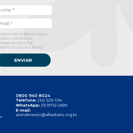
ACEITO RECEBER E-MAILS
PARA CONTATO E
ORIENTAÇÕES DO
INSTITUTO ALFA E BETO.
ENVIAR
0800 940 8024
Telefone:
(34) 3212-1314
WhatsApp:
(11) 91732-2699
E-mail:
atendimento@alfaebeto.org.br
r