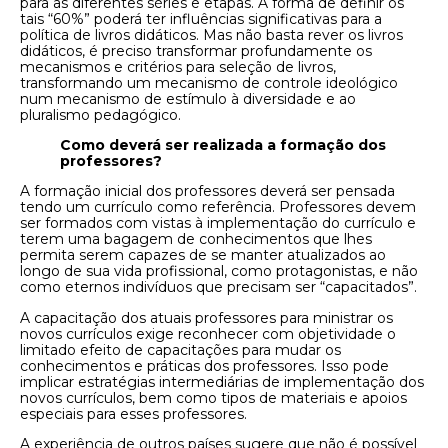
para as diferentes séries e etapas. A forma de definir os
tais “60%” poderá ter influências significativas para a
política de livros didáticos. Mas não basta rever os livros
didáticos, é preciso transformar profundamente os
mecanismos e critérios para seleção de livros,
transformando um mecanismo de controle ideológico
num mecanismo de estímulo à diversidade e ao
pluralismo pedagógico.
Como deverá ser realizada a formação dos
professores?
A formação inicial dos professores deverá ser pensada
tendo um currículo como referência. Professores devem
ser formados com vistas à implementação do currículo e
terem uma bagagem de conhecimentos que lhes
permita serem capazes de se manter atualizados ao
longo de sua vida profissional, como protagonistas, e não
como eternos indivíduos que precisam ser “capacitados”.
A capacitação dos atuais professores para ministrar os
novos currículos exige reconhecer com objetividade o
limitado efeito de capacitações para mudar os
conhecimentos e práticas dos professores. Isso pode
implicar estratégias intermediárias de implementação dos
novos currículos, bem como tipos de materiais e apoios
especiais para esses professores.
A experiência de outros países sugere que não é possível