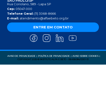
SÃO PAULO/SP
Rua Coriolano, 589 - Lapa SP
Cep:
05047-000
Telefone Geral:
(11) 3068-8666
E-mail:
atendimento@alfaebeto.org.br
ENTRE EM CONTATO
AVISO DE PRIVACIDADE
POLÍTICA DE PRIVACIDADE
AVISO SOBRE COOKIES
COPYRIGHT 2025 © INSTITUTO ALFA E BETO - 08.458.084/0001-13