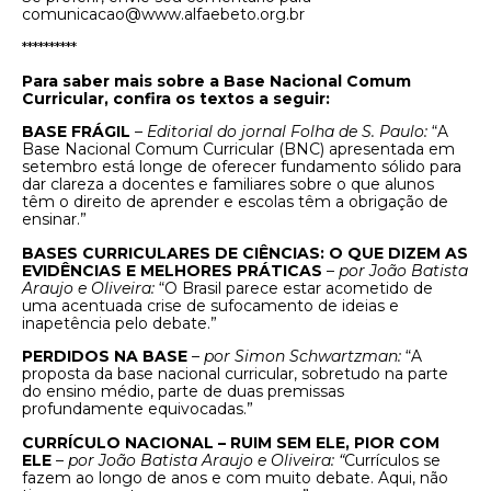
comunicacao@www.alfaebeto.org.br
**********
Para saber mais sobre a Base Nacional Comum
Curricular, confira os textos a seguir:
BASE FRÁGIL
–
Editorial do jornal Folha de S. Paulo:
“A
Base Nacional Comum Curricular (BNC) apresentada em
setembro está longe de oferecer fundamento sólido para
dar clareza a docentes e familiares sobre o que alunos
têm o direito de aprender e escolas têm a obrigação de
ensinar.”
BASES CURRICULARES DE CIÊNCIAS: O QUE DIZEM AS
EVIDÊNCIAS E MELHORES PRÁTICAS
–
por João Batista
Araujo e Oliveira:
“O Brasil parece estar acometido de
uma acentuada crise de sufocamento de ideias e
inapetência pelo debate.”
PERDIDOS NA BASE
–
por Simon Schwartzman:
“A
proposta da base nacional curricular, sobretudo na parte
do ensino médio, parte de duas premissas
profundamente equivocadas.”
CURRÍCULO NACIONAL – RUIM SEM ELE, PIOR COM
ELE
–
por João Batista Araujo e Oliveira: “
Currículos se
fazem ao longo de anos e com muito debate. Aqui, não