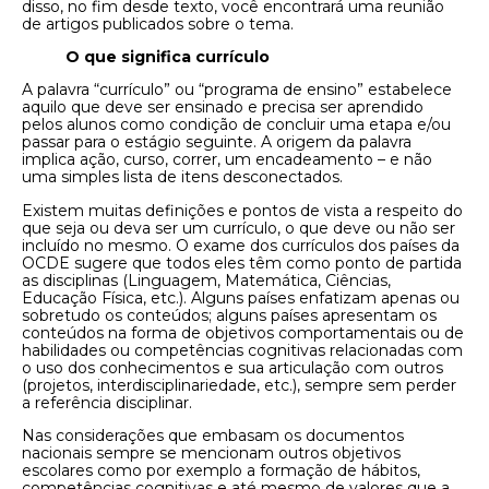
disso, no fim desde texto, você encontrará uma reunião
de artigos publicados sobre o tema.
O que significa currículo
A palavra “currículo” ou “programa de ensino” estabelece
aquilo que deve ser ensinado e precisa ser aprendido
pelos alunos como condição de concluir uma etapa e/ou
passar para o estágio seguinte. A origem da palavra
implica ação, curso, correr, um encadeamento – e não
uma simples lista de itens desconectados.
Existem muitas definições e pontos de vista a respeito do
que seja ou deva ser um currículo, o que deve ou não ser
incluído no mesmo. O exame dos currículos dos países da
OCDE sugere que todos eles têm como ponto de partida
as disciplinas (Linguagem, Matemática, Ciências,
Educação Física, etc.). Alguns países enfatizam apenas ou
sobretudo os conteúdos; alguns países apresentam os
conteúdos na forma de objetivos comportamentais ou de
habilidades ou competências cognitivas relacionadas com
o uso dos conhecimentos e sua articulação com outros
(projetos, interdisciplinariedade, etc.), sempre sem perder
a referência disciplinar.
Nas considerações que embasam os documentos
nacionais sempre se mencionam outros objetivos
escolares como por exemplo a formação de hábitos,
competências cognitivas e até mesmo de valores que a