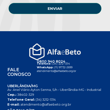
ENVIAR
0800 940 8024
Telefone:
(34) 3212-1314
WhatsApp:
(11) 91732-2699
FALE
atendimento@alfaebeto.org.br
CONOSCO
UBERLÂNDIA/MG
Av. Anel Viário Ayton Senna, S/n - Uberlândia-MG - Industrial
Cep.:
38402-329
Telefone Geral:
(34) 3212-1314
E-mail:
atendimento@alfaebeto.org.br