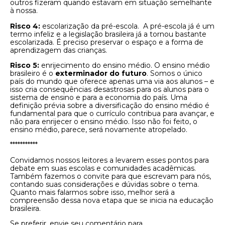
outros fizeram quando estavam em situação semelhante
à nossa.
Risco 4:
escolarização da pré-escola. A pré-escola já é um
termo infeliz e a legislação brasileira já a tornou bastante
escolarizada. É preciso preservar o espaço e a forma de
aprendizagem das crianças.
Risco 5:
enrijecimento do ensino médio. O ensino médio
brasileiro é o
exterminador do futuro
. Somos o único
país do mundo que oferece apenas uma via aos alunos – e
isso cria consequências desastrosas para os alunos para o
sistema de ensino e para a economia do país. Uma
definição prévia sobre a diversificação do ensino médio é
fundamental para que o currículo contribua para avançar, e
não para enrijecer o ensino médio. Isso não foi feito, o
ensino médio, parece, será novamente atropelado.
***********
Convidamos nossos leitores a levarem esses pontos para
debate em suas escolas e comunidades acadêmicas.
Também fazemos o convite para que escrevam para nós,
contando suas considerações e dúvidas sobre o tema.
Quanto mais falarmos sobre isso, melhor será a
compreensão dessa nova etapa que se inicia na educação
brasileira.
Se preferir, envie seu comentário para