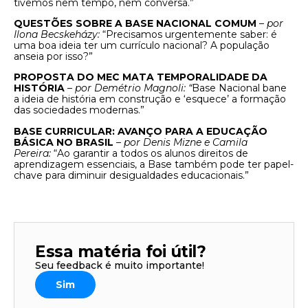
tivemos nem tempo, nem conversa.”
QUESTÕES SOBRE A BASE NACIONAL COMUM
–
por
Ilona Becskeházy:
“Precisamos urgentemente saber: é
uma boa ideia ter um currículo nacional? A população
anseia por isso?”
PROPOSTA DO MEC MATA TEMPORALIDADE DA
HISTÓRIA
–
por Demétrio Magnoli: “
Base Nacional bane
a ideia de história em construção e ‘esquece’ a formação
das sociedades modernas.”
BASE CURRICULAR: AVANÇO PARA A EDUCAÇÃO
BÁSICA NO BRASIL
–
por Denis Mizne e Camila
Pereira:
“Ao garantir a todos os alunos direitos de
aprendizagem essenciais, a Base também pode ter papel-
chave para diminuir desigualdades educacionais.”
Essa matéria foi útil?
Seu feedback é muito importante!
Sim