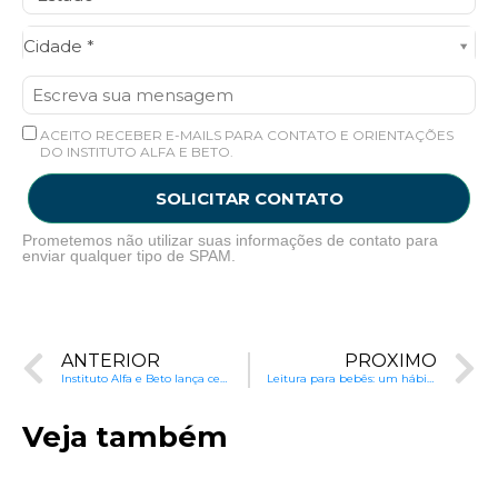
Cidade*
Cidade *
ACEITO RECEBER E-MAILS PARA CONTATO E ORIENTAÇÕES
DO INSTITUTO ALFA E BETO.
SOLICITAR CONTATO
Prometemos não utilizar suas informações de contato para
enviar qualquer tipo de SPAM.
ANTERIOR
PRÓXIMO
Instituto Alfa e Beto lança centro de pesquisa e produção de conhecimento sobre educação
Leitura para bebês: um hábito que transforma vidas
Veja também